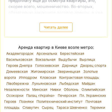
предоплату ещё до осмотра квартиры, это,
скорее всего, мошенничество. Во-вторых,
обязательно заключите договор аренды, а уже
после этого производите оплату. И, в-третьих,
если вы видите слишком низкую цену на
Читать далее
квартиру, это также часто является
признаком мошенничества.
Снять квартиру в Киеве — локация, цены
Аренда квартир в Киеве возле метро:
Киев разделён на десять районов. Река Днепр
Академгородок
Арсенальна
Берестейская
делит город так, что районы Голосеевский,
Васильковская
Вокзальная
Выдубычи
Вырлица
Оболонский, Печерский, Подольский,
Героев Днепра
Голосеевская
Дарниця
Дворец спорта
Святошинский, Соломенский и
Демеевская
Житомирская
Зверинецкая
Золотые
Шевченковский находятся на правом берегу, а
ворота
Ипподром
Кловская
Контрактовая площадь
Дарницкий, Деснянский и Днепровский — на
Лівобережна
Лукьяновская
Лыбедская
Майдан
левом. Однако при выборе места для аренды
Незалежности
Минская
Нивки
Оболонь
Олимпийская
квартиры лучше ориентироваться на
Осокорки
Палац «Україна»
Печерская
Пл. Украинских
микрорайоны, так как административные
Героев
Позняки
Политехнический институт
Почтовая
районы часто включают в себя варианты
площадь
Славутич
Сырец
Тараса Шевченко
Теремки
разного уровня комфорта и класса жилья.