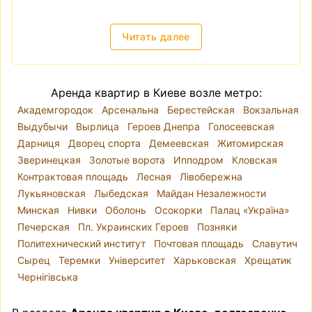
после этого производите оплату. И, в-третьих,
если вы видите слишком низкую цену на
Читать далее
квартиру, это также часто является
признаком мошенничества.
Снять квартиру в Киеве — локация, цены
Аренда квартир в Киеве возле метро:
Киев разделён на десять районов. Река Днепр
Академгородок
Арсенальна
Берестейская
Вокзальная
делит город так, что районы Голосеевский,
Выдубычи
Вырлица
Героев Днепра
Голосеевская
Оболонский, Печерский, Подольский,
Дарниця
Дворец спорта
Демеевская
Житомирская
Святошинский, Соломенский и
Зверинецкая
Золотые ворота
Ипподром
Кловская
Шевченковский находятся на правом берегу, а
Контрактовая площадь
Лесная
Лівобережна
Дарницкий, Деснянский и Днепровский — на
Лукьяновская
Лыбедская
Майдан Незалежности
левом. Однако при выборе места для аренды
Минская
Нивки
Оболонь
Осокорки
Палац «Україна»
квартиры лучше ориентироваться на
Печерская
Пл. Украинских Героев
Позняки
микрорайоны, так как административные
Политехнический институт
Почтовая площадь
Славутич
районы часто включают в себя варианты
Сырец
Теремки
Університет
Харьковская
Хрещатик
разного уровня комфорта и класса жилья.
Чернігівська
Например, Шевченковский район включает
как исторический центр Киева, так и районы,