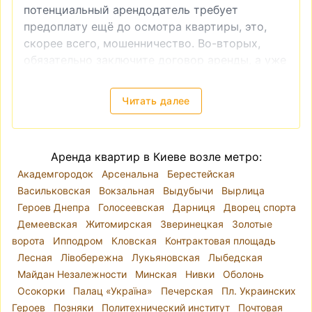
потенциальный арендодатель требует
предоплату ещё до осмотра квартиры, это,
скорее всего, мошенничество. Во-вторых,
обязательно заключите договор аренды, а уже
после этого производите оплату. И, в-третьих,
если вы видите слишком низкую цену на
Читать далее
квартиру, это также часто является
признаком мошенничества.
Снять квартиру в Киеве — локация, цены
Аренда квартир в Киеве возле метро:
Киев разделён на десять районов. Река Днепр
Академгородок
Арсенальна
Берестейская
делит город так, что районы Голосеевский,
Васильковская
Вокзальная
Выдубычи
Вырлица
Оболонский, Печерский, Подольский,
Героев Днепра
Голосеевская
Дарниця
Дворец спорта
Святошинский, Соломенский и
Демеевская
Житомирская
Зверинецкая
Золотые
Шевченковский находятся на правом берегу, а
ворота
Ипподром
Кловская
Контрактовая площадь
Дарницкий, Деснянский и Днепровский — на
Лесная
Лівобережна
Лукьяновская
Лыбедская
левом. Однако при выборе места для аренды
Майдан Незалежности
Минская
Нивки
Оболонь
квартиры лучше ориентироваться на
Осокорки
Палац «Україна»
Печерская
Пл. Украинских
микрорайоны, так как административные
Героев
Позняки
Политехнический институт
Почтовая
районы часто включают в себя варианты