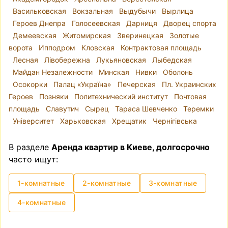
делит город так, что районы Голосеевский,
Васильковская
Вокзальная
Выдубычи
Вырлица
Оболонский, Печерский, Подольский,
Героев Днепра
Голосеевская
Дарниця
Дворец спорта
Святошинский, Соломенский и
Демеевская
Житомирская
Зверинецкая
Золотые
Шевченковский находятся на правом берегу, а
ворота
Ипподром
Кловская
Контрактовая площадь
Дарницкий, Деснянский и Днепровский — на
Лесная
Лівобережна
Лукьяновская
Лыбедская
левом. Однако при выборе места для аренды
Майдан Незалежности
Минская
Нивки
Оболонь
квартиры лучше ориентироваться на
Осокорки
Палац «Україна»
Печерская
Пл. Украинских
микрорайоны, так как административные
Героев
Позняки
Политехнический институт
Почтовая
районы часто включают в себя варианты
площадь
Славутич
Сырец
Тараса Шевченко
Теремки
разного уровня комфорта и класса жилья.
Університет
Харьковская
Хрещатик
Чернігівська
Например, Шевченковский район включает
как исторический центр Киева, так и районы,
В разделе
Аренда квартир в Киеве, долгосрочно
расположенные ближе к окраинам города.
часто ищут:
Ключевую роль в инфраструктуре города
играет метро. Из-за пробок на дорогах метро
1-комнатные
2-комнатные
3-комнатные
часто является удобным видом транспорта.
Поэтому, если вы впервые выбираете
4-комнатные
квартиру для долгосрочной аренды, близость
к метро станет важным приоритетом.