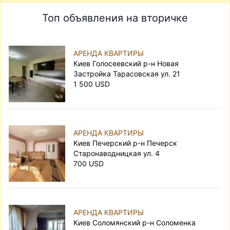
доверить подбор вариантов и оформление
Топ объявления на вторичке
договора посреднику, сэкономив время и
нервы. Вам решать, каким способом будет
лучше арендовать квартиру.
АРЕНДА КВАРТИРЫ
Киев Голосеевский р-н Новая
Застройка Тарасовская ул. 21
1 500 USD
АРЕНДА КВАРТИРЫ
Киев Печерский р-н Печерск
Старонаводницкая ул. 4
700 USD
АРЕНДА КВАРТИРЫ
Киев Соломянский р-н Соломенка