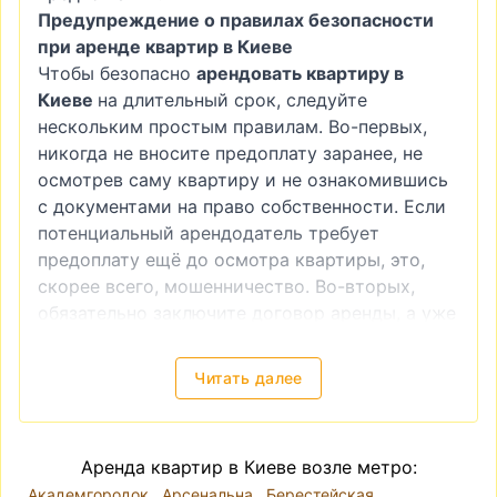
Предупреждение о правилах безопасности
при аренде квартир в Киеве
Чтобы безопасно
арендовать квартиру в
Киеве
на длительный срок, следуйте
нескольким простым правилам. Во-первых,
никогда не вносите предоплату заранее, не
осмотрев саму квартиру и не ознакомившись
с документами на право собственности. Если
потенциальный арендодатель требует
предоплату ещё до осмотра квартиры, это,
скорее всего, мошенничество. Во-вторых,
обязательно заключите договор аренды, а уже
после этого производите оплату. И, в-третьих,
если вы видите слишком низкую цену на
Читать далее
квартиру, это также часто является
признаком мошенничества.
Снять квартиру в Киеве — локация, цены
Аренда квартир в Киеве возле метро:
Киев разделён на десять районов. Река Днепр
Академгородок
Арсенальна
Берестейская