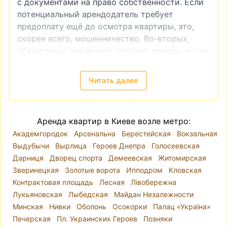
с документами на право собственности. Если
потенциальный арендодатель требует
предоплату ещё до осмотра квартиры, это,
скорее всего, мошенничество. Во-вторых,
обязательно заключите договор аренды, а уже
после этого производите оплату. И, в-третьих,
если вы видите слишком низкую цену на
Читать далее
квартиру, это также часто является
признаком мошенничества.
Снять квартиру в Киеве — локация, цены
Аренда квартир в Киеве возле метро:
Киев разделён на десять районов. Река Днепр
Академгородок
Арсенальна
Берестейская
Вокзальная
делит город так, что районы Голосеевский,
Выдубычи
Вырлица
Героев Днепра
Голосеевская
Оболонский, Печерский, Подольский,
Дарниця
Дворец спорта
Демеевская
Житомирская
Святошинский, Соломенский и
Зверинецкая
Золотые ворота
Ипподром
Кловская
Шевченковский находятся на правом берегу, а
Контрактовая площадь
Лесная
Лівобережна
Дарницкий, Деснянский и Днепровский — на
Лукьяновская
Лыбедская
Майдан Незалежности
левом. Однако при выборе места для аренды
Минская
Нивки
Оболонь
Осокорки
Палац «Україна»
квартиры лучше ориентироваться на
Печерская
Пл. Украинских Героев
Позняки
микрорайоны, так как административные