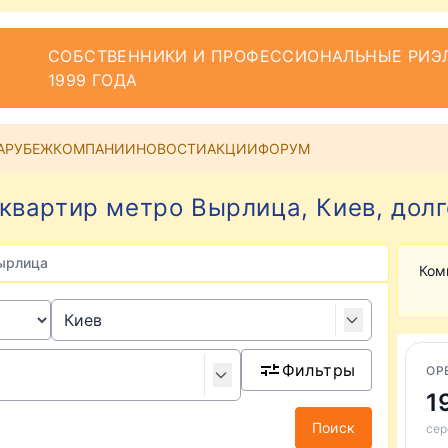
СОБСТВЕННИКИ И ПРОФЕССИОНАЛЬНЫЕ РИЭЛ
1999 ГОДА
АРУБЕЖ
КОМПАНИИ
НОВОСТИ
АКЦИИ
ФОРУМ
квартир метро Вырлица, Киев, дол
Вырлица
Ком
Фильтры
ОР
1
Поиск
сер