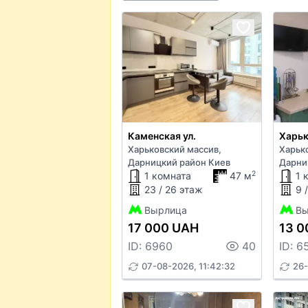
Каменская ул.
Харьковский массив,
Харьк
Дарницкий район Киев
Дарни
2
1 комната
47 м
1 
23 / 26 этаж
9 
Вырлица
Вы
17 000 UAH
13 0
ID: 6960
40
ID: 6
07-08-2026, 11:42:32
26-