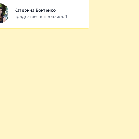
Катерина Войтенко
предлагает к продаже:
1