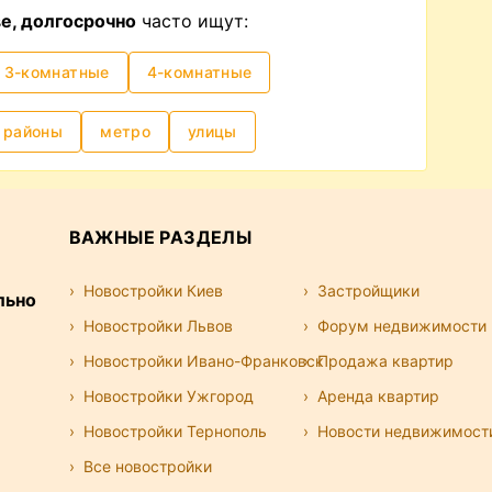
иков недорого
е, долгосрочно
часто ищут:
льно часто —
снять квартиру без
 нужен ли посредник, в данном случае
3-комнатные
4-комнатные
нительные деньги? Вы можете
у, которая подходит вам по всем
районы
метро
улицы
т владелец, проверить, в порядке ли все
вить договор самостоятельно или вместе с
Либо же доверить подбор вариантов и
ку, сэкономив время и нервы. Вам решать,
ВАЖНЫЕ РАЗДЕЛЫ
рендовать квартиру.
Новостройки Киев
Застройщики
льно
Новостройки Львов
Форум недвижимости
Новостройки Ивано-Франковск
Продажа квартир
Новостройки Ужгород
Аренда квартир
Новостройки Тернополь
Новости недвижимост
Все новостройки