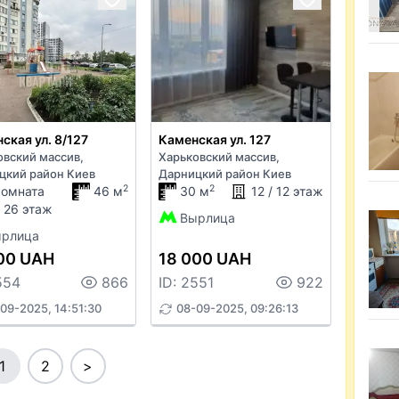
ская ул. 8/127
Каменская ул. 127
овский массив,
Харьковский массив,
цкий район Киев
Дарницкий район Киев
2
2
комната
46 м
30 м
12 / 12 этаж
/ 26 этаж
Вырлица
рлица
00 UAH
18 000 UAH
554
866
ID: 2551
922
09-2025, 14:51:30
08-09-2025, 09:26:13
1
2
>