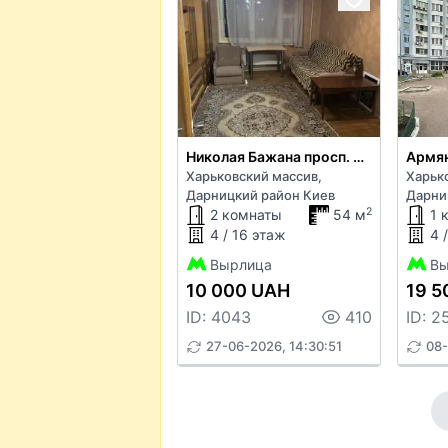
Николая Бажана просп. 9ж
Армян
Харьковский массив,
Харьк
Дарницкий район Киев
Дарни
2
2 комнаты
54 м
1 
4 / 16 этаж
4 
Вырлица
Вы
10 000 UAH
19 5
ID: 4043
410
ID: 2
27-06-2026, 14:30:51
08-