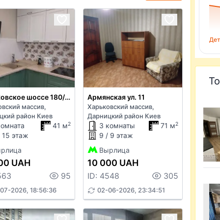
Дет
То
Харьковское шоссе 180/21
Армянская ул. 11
овский массив,
Харьковский массив,
цкий район Киев
Дарницкий район Киев
2
2
комната
41 м
3 комнаты
71 м
/ 15 этаж
9 / 9 этаж
рлица
Вырлица
00 UAH
10 000 UAH
563
95
ID: 4548
305
07-2026, 18:56:36
02-06-2026, 23:34:51