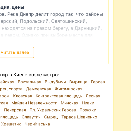
ация, цены
ов. Река Днепр делит город так, что районы
черский, Подольский, Святошинский,
находятся на правом берегу, а Дарницкий,
а левом. Однако при выборе места для
ироваться на микрорайоны, так как
о включают в себя варианты разного
Читать далее
ья. Например, Шевченковский район
нтр Киева, так и районы, расположенные
тир в Киеве возле метро:
ре города играет метро. Из-за пробок на
тейская
Вокзальная
Выдубычи
Вырлица
Героев
 удобным видом транспорта. Поэтому, если
рец спорта
Демеевская
Житомирская
у для долгосрочной аренды, близость к
дром
Кловская
Контрактовая площадь
Лесная
етом.
ская
Майдан Незалежности
Минская
Нивки
ве традиционно формируются за счет
»
Печерская
Пл. Украинских Героев
Позняки
2025 г.) он несколько сместился в сторону
 площадь
Славутич
Сырец
Тараса Шевченко
а локации и состояния квартиры. Стоимость
Хрещатик
Чернігівська
 грн до 15–20 тыс. долларов в месяц.