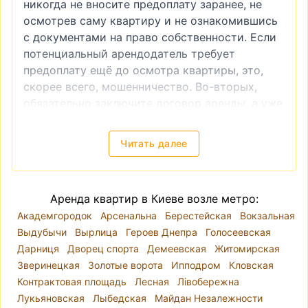
никогда не вносите предоплату заранее, не
осмотрев саму квартиру и не ознакомившись
с документами на право собственности. Если
потенциальный арендодатель требует
предоплату ещё до осмотра квартиры, это,
скорее всего, мошенничество. Во-вторых,
обязательно заключите договор аренды, а уже
после этого производите оплату. И, в-третьих,
если вы видите слишком низкую цену на
Читать далее
квартиру, это также часто является
признаком мошенничества.
Снять квартиру в Киеве — локация, цены
Аренда квартир в Киеве возле метро:
Киев разделён на десять районов. Река Днепр
Академгородок
Арсенальна
Берестейская
Вокзальная
делит город так, что районы Голосеевский,
Выдубычи
Вырлица
Героев Днепра
Голосеевская
Оболонский, Печерский, Подольский,
Дарниця
Дворец спорта
Демеевская
Житомирская
Святошинский, Соломенский и
Зверинецкая
Золотые ворота
Ипподром
Кловская
Шевченковский находятся на правом берегу, а
Контрактовая площадь
Лесная
Лівобережна
Дарницкий, Деснянский и Днепровский — на
Лукьяновская
Лыбедская
Майдан Незалежности
левом. Однако при выборе места для аренды