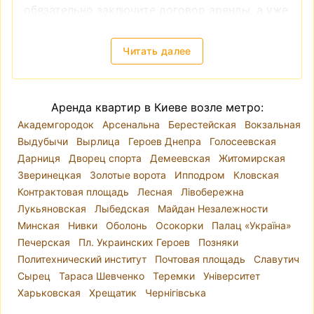
обязательно заключите договор аренды, а уже
после этого производите оплату. И, в-третьих,
если вы видите слишком низкую цену на
Читать далее
квартиру, это также часто является
признаком мошенничества.
Снять квартиру в Киеве — локация, цены
Аренда квартир в Киеве возле метро:
Киев разделён на десять районов. Река Днепр
Академгородок
Арсенальна
Берестейская
Вокзальная
делит город так, что районы Голосеевский,
Выдубычи
Вырлица
Героев Днепра
Голосеевская
Оболонский, Печерский, Подольский,
Дарниця
Дворец спорта
Демеевская
Житомирская
Святошинский, Соломенский и
Зверинецкая
Золотые ворота
Ипподром
Кловская
Шевченковский находятся на правом берегу, а
Контрактовая площадь
Лесная
Лівобережна
Дарницкий, Деснянский и Днепровский — на
Лукьяновская
Лыбедская
Майдан Незалежности
левом. Однако при выборе места для аренды
Минская
Нивки
Оболонь
Осокорки
Палац «Україна»
квартиры лучше ориентироваться на
Печерская
Пл. Украинских Героев
Позняки
микрорайоны, так как административные
Политехнический институт
Почтовая площадь
Славутич
районы часто включают в себя варианты
Сырец
Тараса Шевченко
Теремки
Університет
разного уровня комфорта и класса жилья.
Харьковская
Хрещатик
Чернігівська
Например, Шевченковский район включает
как исторический центр Киева, так и районы,