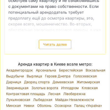
осмотрев саму квартиру и не ознакомившись
с документами на право собственности. Если
потенциальный арендодатель требует
предоплату ещё до осмотра квартиры, это,
скорее всего, мошенничество. Во-вторых,
обязательно заключите договор аренды, а уже
после этого производите оплату. И, в-третьих,
если вы видите слишком низкую цену на
Читать далее
квартиру, это также часто является
признаком мошенничества.
Снять квартиру в Киеве — локация, цены
Аренда квартир в Киеве возле метро:
Киев разделён на десять районов. Река Днепр
Академгородок
Арсенальна
Берестейская
Вокзальная
делит город так, что районы Голосеевский,
Выдубычи
Вырлица
Героев Днепра
Голосеевская
Оболонский, Печерский, Подольский,
Дарниця
Дворец спорта
Демеевская
Житомирская
Святошинский, Соломенский и
Зверинецкая
Золотые ворота
Ипподром
Кловская
Шевченковский находятся на правом берегу, а
Контрактовая площадь
Лесная
Лівобережна
Дарницкий, Деснянский и Днепровский — на
Лукьяновская
Лыбедская
Майдан Незалежности
левом. Однако при выборе места для аренды
Минская
Нивки
Оболонь
Осокорки
Палац «Україна»
квартиры лучше ориентироваться на