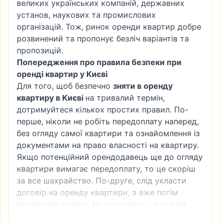
великих українських компаній, державних
установ, наукових та промислових
організацій. Тож, ринок оренди квартир добре
розвинений та пропонує безліч варіантів та
пропозицій.
Попередження про правила безпеки при
оренді квартир у Києві
Для того, щоб безпечно
зняти в оренду
квартиру в Києві
на тривалий термін,
дотримуйтеся кількох простих правил. По-
перше, ніколи не робіть передоплату наперед,
без огляду самої квартири та ознайомлення із
документами на право власності на квартиру.
Якщо потенційний орендодавець ще до огляду
квартири вимагає передоплату, то це скоріш
за все шахрайство. По-друге, слід укласти
договір на оренду квартири, а вже потім
проводити оплату. Ну і по-третє - якщо ви
бачите, що ціна на квартиру занадто низька,