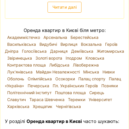
то це теж зазвичай ознака шахрайства.
Читати далі
Зняти квартиру в Києві
—
локація, ціни
Київ поділений на десять районів. Річка Дніпро
розділяє місто так, що райони
Голосіївський
,
Оренда квартир в Києві біля метро:
Оболонський
, Печерський, Подільський,
Академмістечко
Арсенальна
Берестейська
Святошинський, Солом'янський і
Васильківська
Видубичі
Вирлиця
Вокзальна
Героїв
Шевченківський знаходяться на правому
Дніпра
Голосіївська
Дарниця
Деміївська
Житомирська
березі, а Дарницький, Деснянський і
Звіринецька
Золоті ворота
Іподром
Кловська
Дніпровський - на лівому. Проте, коли йде
Контрактова площа
Либідська
Лівобережна
мова про вибір локації для оренди квартири,
Лук'янівська
Майдан Незалежності
Мінська
Нивки
краще орієнтуватися на мікрорайони, адже
Оболонь
Олімпійська
Осокорки
Палац спорту
Палац
адміністративні райони часто включають у
«Україна»
Печерська
Пл. Українських Героїв
Позняки
себе різні за класом та комфортом для
Політехнічний інститут
Поштова площа
Сирець
проживання варіанти квартир. Для прикладу,
Славутич
Тараса Шевченка
Теремки
Університет
Шевченківський район - це і історичний центр
Харківська
Хрещатик
Чернігівська
Києва і райони, ближчі до околиць міста.
Ключову роль у інфраструктурі міста відіграє
У розділі
Оренда квартир в Києві
часто шукають:
метро. Через затори на дорогах, метро часто
є доволі зручним видом транспорту. Тому,