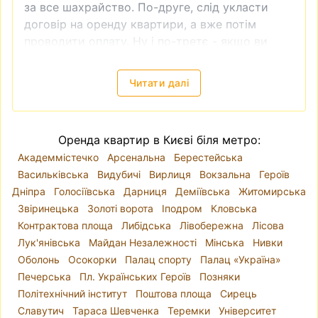
за все шахрайство. По-друге, слід укласти
договір на оренду квартири, а вже потім
проводити оплату. Ну і по-третє - якщо ви
бачите, що ціна на квартиру занадто низька,
то це теж зазвичай ознака шахрайства.
Читати далі
Зняти квартиру в Києві
—
локація, ціни
Київ поділений на десять районів. Річка Дніпро
розділяє місто так, що райони
Голосіївський
,
Оренда квартир в Києві біля метро:
Оболонський
, Печерський, Подільський,
Академмістечко
Арсенальна
Берестейська
Святошинський, Солом'янський і
Васильківська
Видубичі
Вирлиця
Вокзальна
Героїв
Шевченківський знаходяться на правому
Дніпра
Голосіївська
Дарниця
Деміївська
Житомирська
березі, а Дарницький, Деснянський і
Звіринецька
Золоті ворота
Іподром
Кловська
Дніпровський - на лівому. Проте, коли йде
Контрактова площа
Либідська
Лівобережна
Лісова
мова про вибір локації для оренди квартири,
Лук'янівська
Майдан Незалежності
Мінська
Нивки
краще орієнтуватися на мікрорайони, адже
Оболонь
Осокорки
Палац спорту
Палац «Україна»
адміністративні райони часто включають у
Печерська
Пл. Українських Героїв
Позняки
себе різні за класом та комфортом для
Політехнічний інститут
Поштова площа
Сирець
проживання варіанти квартир. Для прикладу,
Славутич
Тараса Шевченка
Теремки
Університет
Шевченківський район - це і історичний центр