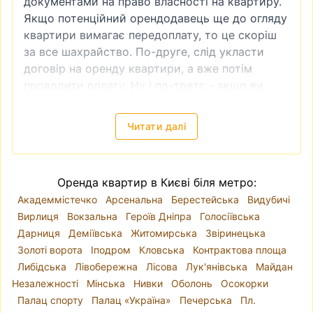
документами на право власності на квартиру.
Якщо потенційний орендодавець ще до огляду
квартири вимагає передоплату, то це скоріш
за все шахрайство. По-друге, слід укласти
договір на оренду квартири, а вже потім
проводити оплату. Ну і по-третє - якщо ви
бачите, що ціна на квартиру занадто низька,
то це теж зазвичай ознака шахрайства.
Читати далі
Зняти квартиру в Києві
—
локація, ціни
Київ поділений на десять районів. Річка Дніпро
розділяє місто так, що райони
Голосіївський
,
Оренда квартир в Києві біля метро:
Оболонський
, Печерський, Подільський,
Академмістечко
Арсенальна
Берестейська
Видубичі
Святошинський, Солом'янський і
Вирлиця
Вокзальна
Героїв Дніпра
Голосіївська
Шевченківський знаходяться на правому
Дарниця
Деміївська
Житомирська
Звіринецька
березі, а Дарницький, Деснянський і
Золоті ворота
Іподром
Кловська
Контрактова площа
Дніпровський - на лівому. Проте, коли йде
Либідська
Лівобережна
Лісова
Лук'янівська
Майдан
мова про вибір локації для оренди квартири,
Незалежності
Мінська
Нивки
Оболонь
Осокорки
краще орієнтуватися на мікрорайони, адже
Палац спорту
Палац «Україна»
Печерська
Пл.
адміністративні райони часто включають у