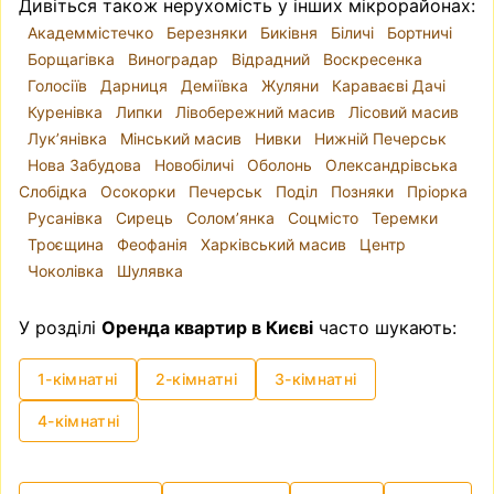
Дивіться також нерухомість у інших мікрорайонах:
Академмістечко
Березняки
Биківня
Біличі
Бортничі
Борщагівка
Виноградар
Відрадний
Воскресенка
Голосіїв
Дарниця
Деміївка
Жуляни
Караваєві Дачі
Куренівка
Липки
Лівобережний масив
Лісовий масив
Лук’янівка
Мінський масив
Нивки
Нижній Печерськ
Нова Забудова
Новобіличі
Оболонь
Олександрівська
Слобідка
Осокорки
Печерськ
Поділ
Позняки
Пріорка
Русанівка
Сирець
Солом’янка
Соцмісто
Теремки
Троєщина
Феофанія
Харківський масив
Центр
Чоколівка
Шулявка
У розділі
Оренда квартир в Києві
часто шукають:
1-кімнатні
2-кімнатні
3-кімнатні
4-кімнатні