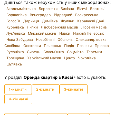
Дивіться також нерухомість у інших мікрорайонах:
Академмістечко
Березняки
Биківня
Біличі
Бортничі
Борщагівка
Виноградар
Відрадний
Воскресенка
Голосіїв
Дарниця
Деміївка
Жуляни
Караваєві Дачі
Куренівка
Липки
Лівобережний масив
Лісовий масив
Лук’янівка
Мінський масив
Нивки
Нижній Печерськ
Нова Забудова
Новобіличі
Оболонь
Олександрівська
Слобідка
Осокорки
Печерськ
Поділ
Позняки
Пріорка
Русанівка
Сирець
Солом’янка
Соцмісто
Теремки
Троєщина
Харківський масив
Центр
Чоколівка
Шулявка
У розділі
Оренда квартир в Києві
часто шукають:
1-кімнатні
2-кімнатні
3-кімнатні
4-кімнатні