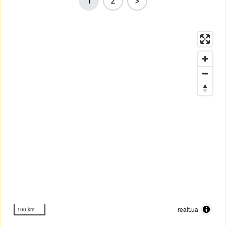
1
2
>
realt.ua
100 km