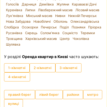
Голосіїв
Дарниця
Деміївка
Жуляни
Караваєві Дачі
якої неможливо відчути в інших районах
Куренівка
Липки
Лівобережний масив
Лісовий масив
Києва.
Лук’янівка
Мінський масив
Нивки
Нижній Печерськ
Як вигідно орендувати квартиру на Печерську
Нова Забудова
Новобіличі
Оболонь
Олександрівська
на тривалий термін за допомогою realt.ua?
Слобідка
Осокорки
Печерськ
Поділ
Позняки
Пріорка
Якщо вас цікавить довгострокова оренда
Русанівка
Сирець
Солом’янка
Соцмісто
Теремки
квартири, Печерськ — це район, у якому ви
Троєщина
Харківський масив
Центр
Чоколівка
почуватиметеся максимально комфортно. А за
Шулявка
допомогою порталу country.ua можна легко
знайти та орендувати житло без посередників
У розділі
Оренда квартир в Києві
часто шукають:
за вигідною ціною.
На сайті представлено багато актуальних
1-кімнатні
2-кімнатні
3-кімнатні
оголошень з детальними описами,
фотографіями, відеооглядами та контактами
4-кімнатні
власників нерухомості, з якими можна
зв’язатися напряму. Завдяки зручним фільтрам
пошуку легко підібрати варіант за ціною,
правий берег
лівий берег
райони
метро
площею та кількістю кімнат.
За допомогою realt.ua можна недорого
вулиці