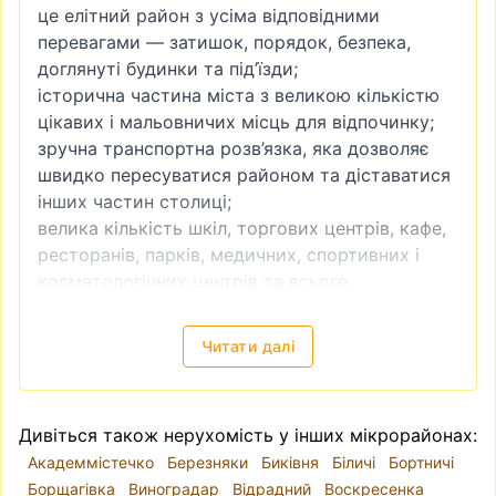
це елітний район з усіма відповідними
перевагами — затишок, порядок, безпека,
доглянуті будинки та під’їзди;
історична частина міста з великою кількістю
цікавих і мальовничих місць для відпочинку;
зручна транспортна розв’язка, яка дозволяє
швидко пересуватися районом та діставатися
інших частин столиці;
велика кількість шкіл, торгових центрів, кафе,
ресторанів, парків, медичних, спортивних і
косметологічних центрів та всього
необхідного для комфортного життя людей
різного віку;
Читати далі
діловий центр столиці — тут розташовані
ключові офіси, державні установи та бізнес-
центри.
Дивіться також нерухомість у інших мікрорайонах:
Окрім того, Печерськ має особливу
Академмістечко
Березняки
Биківня
Біличі
Бортничі
атмосферу, створену поєднанням
Борщагівка
Виноградар
Відрадний
Воскресенка
багатовікової історії та сучасної архітектури,