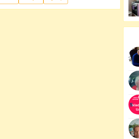
ик, в даному випадку ріелтер, для чого
и можете самостійно знайти квартиру, яка
ями і яку пропонує власник, перевірити чи в
иру, скласти самостійно, або разом із
Або ж довірити підбір варіантів та
у, зекономивши час та нерви. Вам обирати,
аще винайняти квартиру. Додатково ми
ю, у
якій
зібрали кілька корисних порад для
ртиру без посередника. Також радимо
, наприклад
тут
.