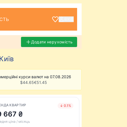
СТЬ
ВХІД
Додати нерухомість
Київ
омерційні курси валют на 07.08.2026
$
44.65
€
51.45
ЕНДА КВАРТИР
↓ 0.1%
9 667 ₴
едня ціна / місяць