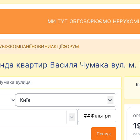
МИ ТУТ ОБГОВОРЮЄМО НЕРУХОМІ
УБІЖ
КОМПАНІЇ
НОВИНИ
АКЦІЇ
ФОРУМ
нда квартир Василя Чумака вул. м. 
Чумака вулиця
К
Фільтри
ОР
1
Пошук
сер