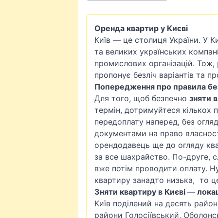
Оренда квартир у Києві
Київ — це столиця України. У К
та великих українських компан
промислових організацій. Тож,
пропонує безліч варіантів та пр
Попередження про правила без
Для того, щоб безпечно
зняти 
термін, дотримуйтеся кількох п
передоплату наперед, без огля
документами на право власност
орендодавець ще до огляду ква
за все шахрайство. По-друге, с
вже потім проводити оплату. Ну
квартиру занадто низька, то ц
Зняти квартиру в Києві
—
локац
Київ поділений на десять районі
райони
Голосіївський
,
Оболонс