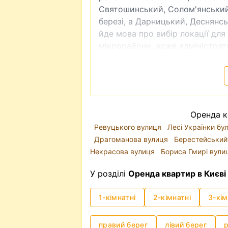
Святошинський, Солом'янський
березі, а Дарницький, Деснянсь
йде мова про вибір локації дл
мікрорайони, адже адміністрати
класом та комфортом для прожи
Шевченківський район - це і іс
околиць міста.
Ключову роль у інфраструктурі 
дорогах, метро часто є доволі
Оренда к
вперше обираєте квартиру для 
Ревуцького вулиця
Лесі Українки б
близькістю до метро - буде в п
Драгоманова вулиця
Берестейський
Ціни на оренду квартир у Києв
Некрасова вулиця
Бориса Гмирі вул
зараз (2025р.) він трохи зміст
локація та стан квартири. Знят
У розділі
Оренда квартир в Києві
гаманець: як відсносно недорого
ціна може коливатися від 8 тис.
1-кімнатні
2-кімнатні
3-кім
Оренда квартири без посередн
Таке питання виникає доволі 
правий берег
лівий берег