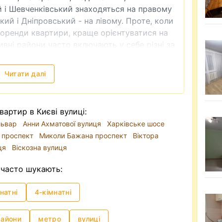
 і Шевченківський знаходяться на правому
кий і Дніпровський - на лівому. Проте, коли
я оренди квартири, краще орієнтуватися на
вні райони часто включають у себе різні за
вання варіанти квартир. Для прикладу,
торичний центр Києва і райони, ближчі до
Читати далі
міста відіграє метро. Через затори на
 зручним видом транспорту. Тому, якщо ви
вартир в Києві вулиці:
оренди довготривало, то опція з
ульвар
Анни Ахматової вулиця
Харківське шосе
риоритеті.
 проспект
Миколи Бажана проспект
Віктора
і формує традиційно високий попит, хоча
иця
Віскозна вулиця
ився в сторону Заходу України, а також
и квартиру у Києві можна на різний смак та
часто шукають:
 так і квартиру бізнес чи люкс класу. Так,
 грн і до 15-20 тисяч доларів на місяць.
натні
4-кімнатні
иків недорого
часто —
зняти квартиру без посередника
. І
райони
метро
вулиці