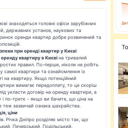
иєві знаходяться головні офіси зарубіжних
Дет
ій, державних установ, наукових та
 ринок оренди квартир добре розвинений та
опозицій.
То
пеки при оренді квартир у Києві
в оренду квартиру в Києві
на тривалий
ростих правил. По-перше, ніколи не робіть
ду самої квартири та ознайомлення із
і на квартиру. Якщо потенційний
ртири вимагає передоплату, то це скоріш
лід укласти договір на оренду квартири, а
 і по-третє - якщо ви бачите, що ціна на
е теж зазвичай ознака шахрайства.
ія, ціни
в. Річка Дніпро розділяє місто так, що
ький
, Печерський, Подільський,