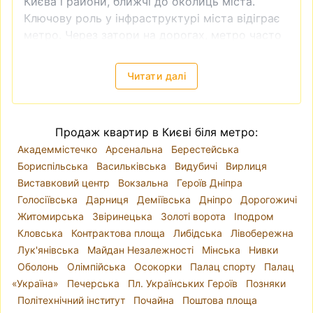
Києва і райони, ближчі до околиць міста.
Ключову роль у інфраструктурі міста відіграє
метро. Через затори на дорогах, метро часто
є доволі зручним видом транспорту. Тому
квартира біля метро завжди буде більш
Читати далі
привабливою як в інвестиційному плані
(наприклад, якщо ви плануєте купити
квартиру для подальшої здачі в оренду), так і
Продаж квартир в Києві біля метро:
для власного проживання.
Академмістечко
Арсенальна
Берестейська
Продаж квартири без посередників недорого
Бориспільська
Васильківська
Видубичі
Вирлиця
Таке питання виникає доволі часто —
купити
Виставковий центр
Вокзальна
Героїв Дніпра
квартиру без посередника
. І справді - чи
Голосіївська
Дарниця
Деміївська
Дніпро
Дорогожичі
потрібен ріелтер, для чого сплачувати
Житомирська
Звіринецька
Золоті ворота
Іподром
додаткові кошти? Приблизно схожого плану
Кловська
Контрактова площа
Либідська
Лівобережна
питання виникає, коли робиш ремонт - а чи
Лук'янівська
Майдан Незалежності
Мінська
Нивки
потрібен дизайнер? Ви можете самостійно
Оболонь
Олімпійська
Осокорки
Палац спорту
Палац
знайти квартиру, яка підходить вам за усіма
«Україна»
Печерська
Пл. Українських Героїв
Позняки
критеріями і яку пропонує власник, перевірити
Політехнічний інститут
Почайна
Поштова площа
чи в порядку всі документи на квартиру,