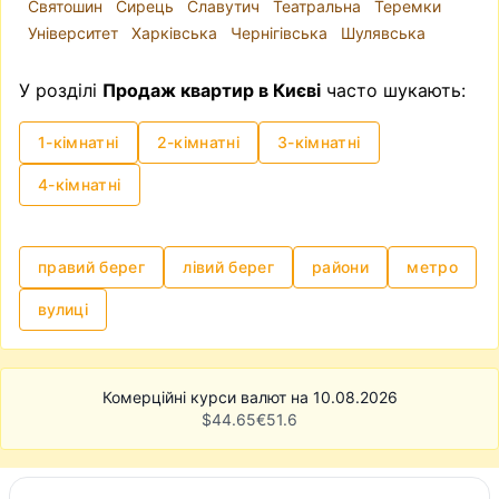
Святошин
Сирець
Славутич
Театральна
Теремки
узгодити всі нюанси із власником та
Університет
Харківська
Чернігівська
Шулявська
нотаріусом і провести угоду. Однак,
зазначимо, що це може бути доволі клопітким
У розділі
Продаж квартир в Києві
часто шукають:
та нервовим процесом.
1-кімнатні
2-кімнатні
3-кімнатні
4-кімнатні
правий берег
лівий берег
райони
метро
вулиці
Комерційні курси валют на 10.08.2026
$
44.65
€
51.6