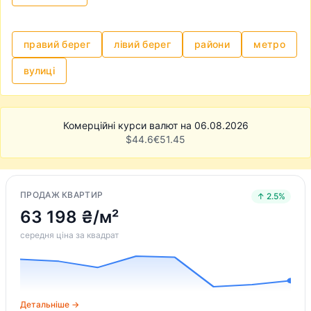
узгодити всі нюанси із власником та
нотаріусом і провести угоду. Однак,
зазначимо, що це може бути доволі клопітким
правий берег
лівий берег
райони
метро
та нервовим процесом.
вулиці
Комерційні курси валют на 06.08.2026
$
44.6
€
51.45
ПРОДАЖ КВАРТИР
↑ 2.5%
63 198 ₴/м²
середня ціна за квадрат
Детальніше →