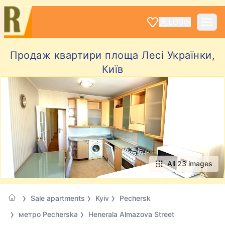
LOGIN
Продаж квартири площа Лесі Українки,
Київ
All 23 images
Sale apartments
Kyiv
Pechersk
метро Pecherska
Henerala Almazova Street