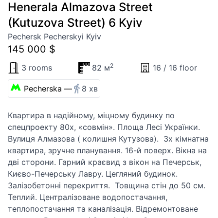
Henerala Almazova Street
(Kutuzova Street) 6 Kyiv
Pechersk Pecherskyi Kyiv
145 000 $
2
3 rooms
82 м
16 / 16 floor
Pecherska —
8 хв
Квартира в надійному, міцному будинку по
спецпроекту 80х, «совмін». Площа Лесі Українки.
Вулиця Алмазова ( колишня Кутузова). 3х кімнатна
квартира, зручне планування. 16-й поверх. Вікна на
дві сторони. Гарний краєвид з вікон на Печерськ,
Києво-Печерську Лавру. Цегляний будинок.
Залізобетонні перекриття. Товщина стін до 50 см.
Теплий. Централізоване водопостачання,
теплопостачання та каналізація. Відремонтоване