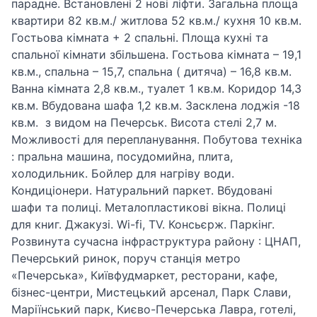
парадне. Встановлені 2 нові ліфти. Загальна площа
квартири 82 кв.м./ житлова 52 кв.м./ кухня 10 кв.м.
Гостьова кімната + 2 спальні. Площа кухні та
спальної кімнати збільшена. Гостьова кімната – 19,1
кв.м., спальна – 15,7, спальна ( дитяча) – 16,8 кв.м.
Ванна кімната 2,8 кв.м., туалет 1 кв.м. Коридор 14,3
кв.м. Вбудована шафа 1,2 кв.м. Засклена лоджія -18
кв.м. з видом на Печерськ. Висота стелі 2,7 м.
Можливості для перепланування. Побутова техніка
: пральна машина, посудомийна, плита,
холодильник. Бойлер для нагріву води.
Кондиціонери. Натуральний паркет. Вбудовані
шафи та полиці. Металопластикові вікна. Полиці
для книг. Джакузі. Wi-fi, TV. Консьєрж. Паркінг.
Розвинута сучасна інфраструктура району : ЦНАП,
Печерський ринок, поруч станція метро
«Печерська», Київфудмаркет, ресторани, кафе,
бізнес-центри, Мистецький арсенал, Парк Слави,
Маріїнський парк, Києво-Печерська Лавра, готелі,