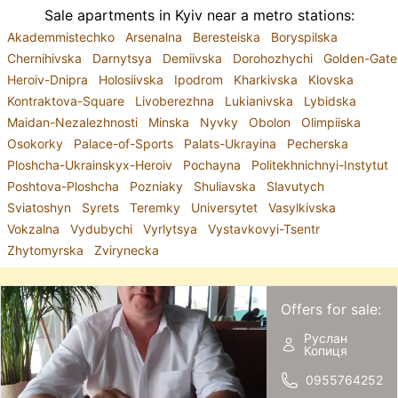
Sale apartments in Kyiv near a metro stations:
Akademmistechko
Arsenalna
Beresteiska
Boryspilska
Chernihivska
Darnytsya
Demiivska
Dorohozhychi
Golden-Gate
Heroiv-Dnipra
Holosiivska
Ipodrom
Kharkivska
Klovska
Kontraktova-Square
Livoberezhna
Lukianivska
Lybidska
Maidan-Nezalezhnosti
Minska
Nyvky
Obolon
Olimpiiska
Osokorky
Palace-of-Sports
Palats-Ukrayina
Pecherska
Ploshcha-Ukrainskyx-Heroiv
Pochayna
Politekhnichnyi-Instytut
Poshtova-Ploshcha
Pozniaky
Shuliavska
Slavutych
Sviatoshyn
Syrets
Teremky
Universytet
Vasylkivska
Vokzalna
Vydubychi
Vyrlytsya
Vystavkovyi-Tsentr
Zhytomyrska
Zvirynecka
Offers for sale:
Руслан
Копиця
0955764252