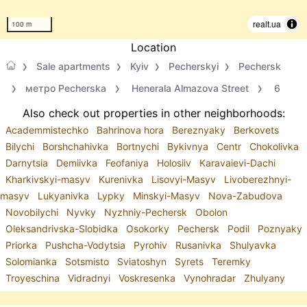
realt.ua
100 m
Location
Sale apartments
Kyiv
Pecherskyi
Pechersk
метро Pecherska
Henerala Almazova Street
6
Also check out properties in other neighborhoods:
Academmistechko
Bahrinova hora
Bereznyaky
Berkovets
Bilychi
Borshchahivka
Bortnychi
Bykivnya
Centr
Chokolivka
Darnytsia
Demiivka
Feofaniya
Holosiiv
Karavaievi-Dachi
Kharkivskyi-masyv
Kurenivka
Lisovyi-Masyv
Livoberezhnyi-
masyv
Lukyanivka
Lypky
Minskyi-Masyv
Nova-Zabudova
Novobilychi
Nyvky
Nyzhniy-Pechersk
Obolon
Oleksandrivska-Slobidka
Osokorky
Pechersk
Podil
Poznyaky
Priorka
Pushcha-Vodytsia
Pyrohiv
Rusanivka
Shulyavka
Solomianka
Sotsmisto
Sviatoshyn
Syrets
Teremky
Troyeschina
Vidradnyi
Voskresenka
Vynohradar
Zhulyany