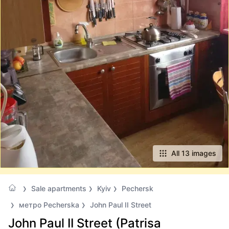
All 13 images
Sale apartments
Kyiv
Pechersk
метро Pecherska
John Paul II Street
John Paul II Street (Patrisa