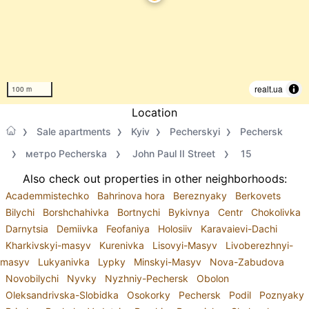
realt.ua
100 m
Location
Sale apartments
Kyiv
Pecherskyi
Pechersk
метро Pecherska
John Paul II Street
15
Also check out properties in other neighborhoods:
Academmistechko
Bahrinova hora
Bereznyaky
Berkovets
Bilychi
Borshchahivka
Bortnychi
Bykivnya
Centr
Chokolivka
Darnytsia
Demiivka
Feofaniya
Holosiiv
Karavaievi-Dachi
Kharkivskyi-masyv
Kurenivka
Lisovyi-Masyv
Livoberezhnyi-
masyv
Lukyanivka
Lypky
Minskyi-Masyv
Nova-Zabudova
Novobilychi
Nyvky
Nyzhniy-Pechersk
Obolon
Oleksandrivska-Slobidka
Osokorky
Pechersk
Podil
Poznyaky