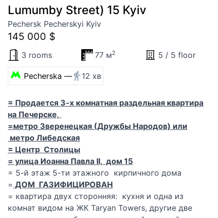
Lumumby Street) 15 Kyiv
Pechersk Pecherskyi Kyiv
145 000 $
2
3 rooms
77 м
5 / 5 floor
Pecherska —
12 хв
= Продается 3-х комнатная раздельная квартира
на Печерске,
=метро Зверенецкая (Дружбы Народов) или
метро Либедская
= Центр Столицы
= улица Иоанна Павла II, дом 15
= 5-й этаж 5-ти этажного кирпичного дома
=
ДОМ ГАЗИФИЦИРОВАН
= квартира двух сторонняя: кухня и одна из
комнат видом на ЖК Taryan Towers, другие две