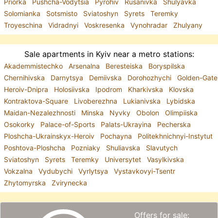
Priorka
Pushcha-Vodytsia
Pyrohiv
Rusanivka
Shulyavka
Solomianka
Sotsmisto
Sviatoshyn
Syrets
Teremky
Troyeschina
Vidradnyi
Voskresenka
Vynohradar
Zhulyany
Sale apartments in Kyiv near a metro stations:
Akademmistechko
Arsenalna
Beresteiska
Boryspilska
Chernihivska
Darnytsya
Demiivska
Dorohozhychi
Golden-Gate
Heroiv-Dnipra
Holosiivska
Ipodrom
Kharkivska
Klovska
Kontraktova-Square
Livoberezhna
Lukianivska
Lybidska
Maidan-Nezalezhnosti
Minska
Nyvky
Obolon
Olimpiiska
Osokorky
Palace-of-Sports
Palats-Ukrayina
Pecherska
Ploshcha-Ukrainskyx-Heroiv
Pochayna
Politekhnichnyi-Instytut
Poshtova-Ploshcha
Pozniaky
Shuliavska
Slavutych
Sviatoshyn
Syrets
Teremky
Universytet
Vasylkivska
Vokzalna
Vydubychi
Vyrlytsya
Vystavkovyi-Tsentr
Zhytomyrska
Zvirynecka
Offers for sale: