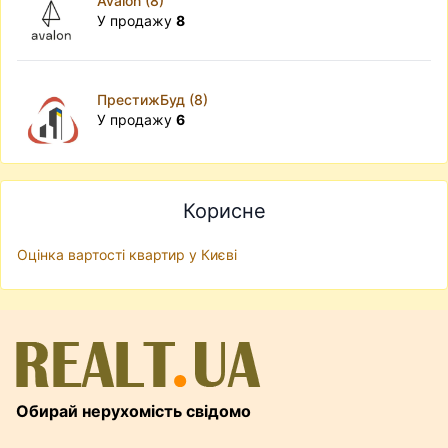
Avalon (8)
У продажу
8
ПрестижБуд (8)
У продажу
6
Корисне
Оцінка вартості квартир у Києві
Обирай нерухомість свідомо