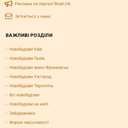
Реклама на порталі Realt.UA
Зв'яжіться з нами
ВАЖЛИВІ РОЗДІЛИ
Новобудови Київ
Новобудови Львів
Новобудови Івано-Франківськ
Новобудови Ужгород
Новобудови Тернопіль
Всі новобудови
Новобудови на мапі
Забудовники
Форум нерухомості