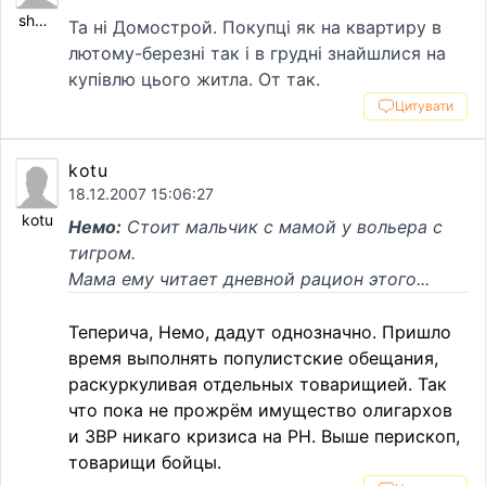
shummmi
Та ні Домострой. Покупці як на квартиру в
лютому-березні так і в грудні знайшлися на
купівлю цього житла. От так.
Цитувати
kotu
18.12.2007 15:06:27
kotu
Немо:
Стоит мальчик с мамой у вольера с
тигром.
Мама ему читает дневной рацион этого...
Теперича, Немо, дадут однозначно. Пришло
время выполнять популистские обещания,
раскуркуливая отдельных товарищией. Так
что пока не прожрём имущество олигархов
и ЗВР никаго кризиса на РН. Выше перископ,
товарищи бойцы.