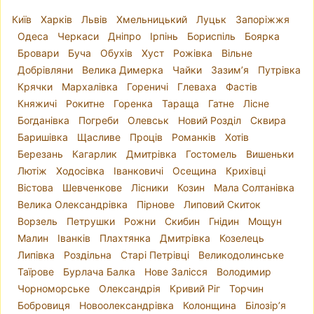
Київ
Харків
Львів
Хмельницький
Луцьк
Запоріжжя
Одеса
Черкаси
Дніпро
Ірпінь
Бориспіль
Боярка
Бровари
Буча
Обухів
Хуст
Рожівка
Вільне
Добрівляни
Велика Димерка
Чайки
Зазим’я
Путрівка
Крячки
Мархалівка
Гореничі
Глеваха
Фастів
Княжичі
Рокитне
Горенка
Тараща
Гатне
Лісне
Богданівка
Погреби
Олевськ
Новий Розділ
Сквира
Баришівка
Щасливе
Проців
Романків
Хотів
Березань
Кагарлик
Дмитрівка
Гостомель
Вишеньки
Лютіж
Ходосівка
Іванковичі
Осещина
Крихівці
Вістова
Шевченкове
Лісники
Козин
Мала Солтанівка
Велика Олександрівка
Пірнове
Липовий Скиток
Ворзель
Петрушки
Рожни
Скибин
Гнідин
Мощун
Малин
Іванків
Плахтянка
Дмитрівка
Козелець
Липівка
Роздільна
Старі Петрівці
Великодолинське
Таїрове
Бурлача Балка
Нове Залісся
Володимир
Чорноморське
Олександрія
Кривий Ріг
Торчин
Бобровиця
Новоолександрівка
Колонщина
Білозір’я