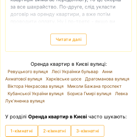
за все шахрайство. По-друге, слід укласти
договір на оренду квартири, а вже потім
проводити оплату. Ну і по-третє - якщо ви
бачите, що ціна на квартиру занадто низька,
то це теж зазвичай ознака шахрайства.
Читати далі
Зняти квартиру в Києві
—
локація, ціни
Київ поділений на десять районів. Річка Дніпро
розділяє місто так, що райони
Голосіївський
,
Оренда квартир в Києві вулиці:
Оболонський
, Печерський, Подільський,
Ревуцького вулиця
Лесі Українки бульвар
Анни
Святошинський, Солом'янський і
Ахматової вулиця
Харківське шосе
Драгоманова вулиця
Шевченківський знаходяться на правому
Віктора Некрасова вулиця
Миколи Бажана проспект
березі, а Дарницький, Деснянський і
Кубанської України вулиця
Бориса Гмирі вулиця
Левка
Дніпровський - на лівому. Проте, коли йде
Лукʼяненка вулиця
мова про вибір локації для оренди квартири,
краще орієнтуватися на мікрорайони, адже
У розділі
Оренда квартир в Києві
часто шукають:
адміністративні райони часто включають у
себе різні за класом та комфортом для
1-кімнатні
2-кімнатні
3-кімнатні
проживання варіанти квартир. Для прикладу,