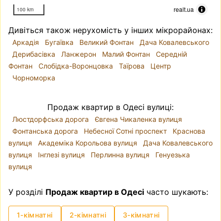
realt.ua
100 km
Дивіться також нерухомість у інших мікрорайонах:
Аркадія
Бугаївка
Великий Фонтан
Дача Ковалевського
Дерибасівка
Ланжерон
Малий Фонтан
Середній
Фонтан
Слобідка-Воронцовка
Таїрова
Центр
Чорноморка
Продаж квартир в Одесі вулиці:
Люстдорфська дорога
Євгена Чикаленка вулиця
Фонтанська дорога
Небесної Сотні проспект
Краснова
вулиця
Академіка Корольова вулиця
Дача Ковалевського
вулиця
Інглезі вулиця
Перлинна вулиця
Генуезька
вулиця
У розділі
Продаж квартир в Одесі
часто шукають:
1-кімнатні
2-кімнатні
3-кімнатні