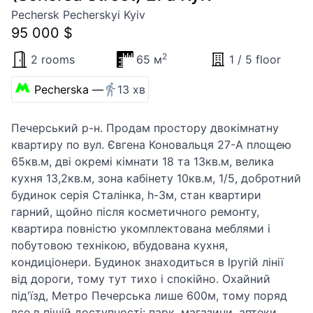
Pechersk Pecherskyi Kyiv
95 000 $
2
2 rooms
65 м
1 / 5 floor
Pecherska —
13 хв
Печерський р-н. Продам простору двокімнатну
квартиру по вул. Євгена Коновальця 27-А площею
65кв.м, дві окремі кімнати 18 та 13кв.м, велика
кухня 13,2кв.м, зона кабінету 10кв.м, 1/5, добротний
будинок серія Сталінка, h-3м, стан квартири
гарний, щойно після косметичного ремонту,
квартира повністю укомплектована меблями і
побутовою технікою, вбудована кухня,
кондиціонери. Будинок знаходиться в lругій лінії
від дороги, тому тут тихо і спокійно. Охайний
під'їзд, Метро Печерська лише 600м, тому поряд
все в пішій доступності: парк, магазини, аптеки,