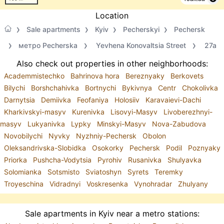
Location
Sale apartments
Kyiv
Pecherskyi
Pechersk
метро Pecherska
Yevhena Konovaltsia Street
27а
Also check out properties in other neighborhoods:
Academmistechko
Bahrinova hora
Bereznyaky
Berkovets
Bilychi
Borshchahivka
Bortnychi
Bykivnya
Centr
Chokolivka
Darnytsia
Demiivka
Feofaniya
Holosiiv
Karavaievi-Dachi
Kharkivskyi-masyv
Kurenivka
Lisovyi-Masyv
Livoberezhnyi-
masyv
Lukyanivka
Lypky
Minskyi-Masyv
Nova-Zabudova
Novobilychi
Nyvky
Nyzhniy-Pechersk
Obolon
Oleksandrivska-Slobidka
Osokorky
Pechersk
Podil
Poznyaky
Priorka
Pushcha-Vodytsia
Pyrohiv
Rusanivka
Shulyavka
Solomianka
Sotsmisto
Sviatoshyn
Syrets
Teremky
Troyeschina
Vidradnyi
Voskresenka
Vynohradar
Zhulyany
Sale apartments in Kyiv near a metro stations: