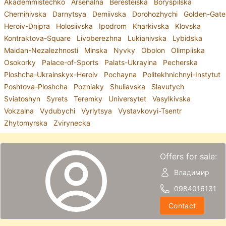
Akademmistechko
Arsenalna
Beresteiska
Boryspilska
Chernihivska
Darnytsya
Demiivska
Dorohozhychi
Golden-Gate
Heroiv-Dnipra
Holosiivska
Ipodrom
Kharkivska
Klovska
Kontraktova-Square
Livoberezhna
Lukianivska
Lybidska
Maidan-Nezalezhnosti
Minska
Nyvky
Obolon
Olimpiiska
Osokorky
Palace-of-Sports
Palats-Ukrayina
Pecherska
Ploshcha-Ukrainskyx-Heroiv
Pochayna
Politekhnichnyi-Instytut
Poshtova-Ploshcha
Pozniaky
Shuliavska
Slavutych
Sviatoshyn
Syrets
Teremky
Universytet
Vasylkivska
Vokzalna
Vydubychi
Vyrlytsya
Vystavkovyi-Tsentr
Zhytomyrska
Zvirynecka
Offers for sale:
Владимир
0984016131
Contact