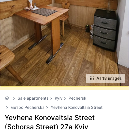
All 18 images
Sale apartments
Kyiv
Pechersk
метро Pecherska
Yevhena Konovaltsia Street
Yevhena Konovaltsia Street
(Schorsa Street) 27а Kyiv