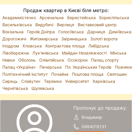
Продаж квартир в Києві біля метро:
Академмістечко
Арсенальна
Берестейська
Бориспільська
Васильківська
Видубичі
Вирлиця
Виставковий центр
Вокзальна
Героїв Дніпра
Голосіївська
Дарниця
Деміївська
Дорогожичі
Житомирська
Звіринецька
Золоті ворота
Іподром
Кловська
Контрактова площа
Либідська
Лівобережна
Лук'янівська
Майдан Незалежності
Мінська
Нивки
Оболонь
Олімпійська
Осокорки
Палац спорту
Палац «Україна»
Печерська
Пл. Українських Героїв
Позняки
Політехнічний інститут
Почайна
Поштова площа
Святошин
Сирець
Славутич
Теремки
Університет
Харківська
Чернігівська
Шулявська
Пропонує до продажу:
Владимир
0984016131