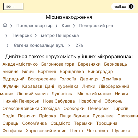
realt.ua
100 m
Місцезнаходження
Продаж квартир
Київ
Печерський р-н
Печерськ
метро Печерська
Євгена Коновальця вул.
27а
Дивіться також нерухомість у інших мікрорайонах:
Академмістечко
Багринова гора
Березняки
Берковець
Биківня
Біличі
Бортничі
Борщагівка
Виноградар
Відрадний
Воскресенка
Голосіїв
Дарниця
Деміївка
Жуляни
Караваєві Дачі
Куренівка
Липки
Лівобережний
масив
Лісовий масив
Лук’янівка
Мінський масив
Нивки
Нижній Печерськ
Нова Забудова
Новобіличі
Оболонь
Олександрівська Слобідка
Осокорки
Печерськ
Пирогів
Поділ
Позняки
Пріорка
Пуща-Водиця
Русанівка
Святошин
Сирець
Солом’янка
Соцмісто
Теремки
Троєщина
Феофанія
Харківський масив
Центр
Чоколівка
Шулявка