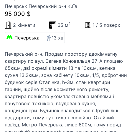
Печерськ Печерський р-н Київ
95 000 $
2
2 кімнати
65 м
1 / 5 поверх
Печерська —
13 хв
Печерський р-н. Продам простору двокімнатну
квартиру по вул. Євгена Коновальця 27-А площею
65кв.м, дві окремі кімнати 18 та 13кв.м, велика
кухня 13,2кв.м, зона кабінету 10кв.м, 1/5, добротний
будинок серія Сталінка, h-3м, стан квартири
гарний, щойно після косметичного ремонту,
квартира повністю укомплектована меблями і
побутовою технікою, вбудована кухня,
кондиціонери. Будинок знаходиться в lругій лінії
від дороги, тому тут тихо і спокійно. Охайний
під'їзд, Метро Печерська лише 600м, тому поряд
все в пішій доступності: парк, магазини, аптеки,