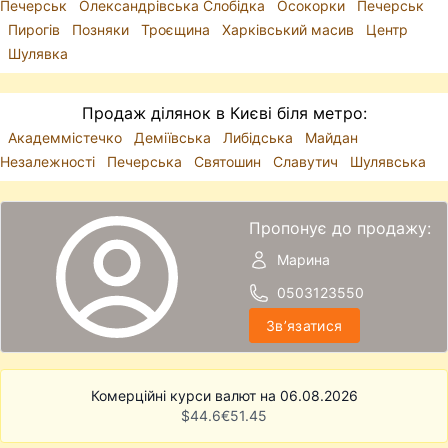
Печерськ
Олександрівська Слобідка
Осокорки
Печерськ
Пирогів
Позняки
Троєщина
Харківський масив
Центр
Шулявка
Продаж ділянок в Києві біля метро:
Академмістечко
Деміївська
Либідська
Майдан
Незалежності
Печерська
Святошин
Славутич
Шулявська
Пропонує до продажу:
Марина
0503123550
Звʼязатися
Комерційні курси валют на 06.08.2026
$
44.6
€
51.45