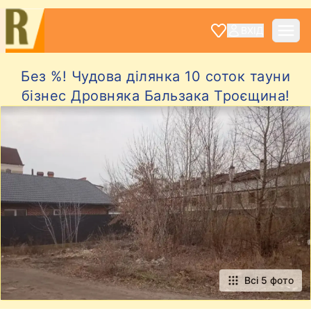
ВХІД
Без %! Чудова ділянка 10 соток тауни
бізнес Дровняка Бальзака Троєщина!
Всі 5 фото