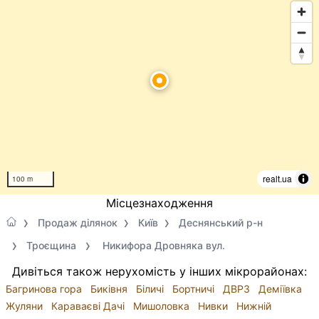
realt.ua
100 m
Місцезнаходження
Продаж ділянок
Київ
Деснянський р-н
Троєщина
Никифора Дровняка вул.
Дивіться також нерухомість у інших мікрорайонах:
Багринова гора
Биківня
Біличі
Бортничі
ДВРЗ
Деміївка
Жуляни
Караваєві Дачі
Мишоловка
Нивки
Нижній