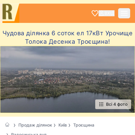
ВХІД
Чудова ділянка 6 соток ел 17кВт Урочище
Толока Десенка Троєщина!
Всі 4 фото
Продаж ділянок
Київ
Троєщина
Радосинська вул.