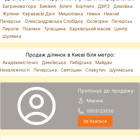
Багринова гора
Биківня
Біличі
Бортничі
ДВРЗ
Деміївка
Жуляни
Караваєві Дачі
Мишоловка
Нивки
Нижній
Печерськ
Олександрівська Слобідка
Осокорки
Печерськ
Пирогів
Позняки
Троєщина
Харківський масив
Центр
Шулявка
Продаж ділянок в Києві біля метро:
Академмістечко
Деміївська
Либідська
Майдан
Незалежності
Печерська
Святошин
Славутич
Шулявська
Пропонує до продажу:
Марина
0503123550
Звʼязатися