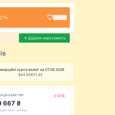
СТЬ
ВХІД
Додати нерухомість
їв
омерційні курси валют на 07.08.2026
$
44.65
€
51.45
ЕНДА КВАРТИР
↓ 0.1%
9 667 ₴
едня ціна / місяць