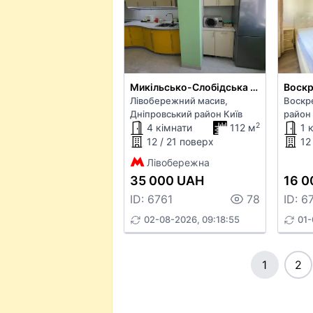
Микільсько-Слобідська вул. 6в
Воскр
Лівобережний масив,
Воскр
Дніпровський район Київ
район 
2
4 кімнати
112 м
1 
12 / 21 поверх
12
Лівобережна
35 000 UAH
16 0
ID: 6761
78
ID: 6
02-08-2026, 09:18:55
01-
1
2