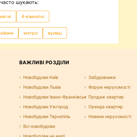
часто шукають:
натні
4-кімнатні
райони
метро
вулиці
ВАЖЛИВІ РОЗДІЛИ
Новобудови Київ
Забудовники
Новобудови Львів
Форум нерухомості
Новобудови Івано-Франківськ
Продаж квартир
Новобудови Ужгород
Оренда квартир
Новобудови Тернопіль
Новини нерухомості
Всі новобудови
Новобудови на мапі