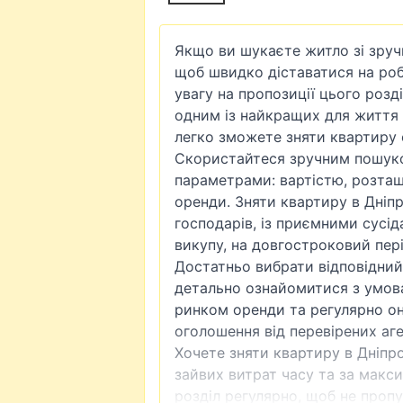
Якщо ви шукаєте житло зі зруч
щоб швидко діставатися на робо
увагу на пропозиції цього розд
одним із найкращих для життя 
легко зможете зняти квартиру 
Скористайтеся зручним пошуко
параметрами: вартістю, розташ
оренди. Зняти квартиру в Дніп
господарів, із приємними сусід
викупу, на довгостроковий пері
Достатньо вибрати відповідний 
детально ознайомитися з умов
ринком оренди та регулярно о
оголошення від перевірених аге
Хочете зняти квартиру в Дніпр
зайвих витрат часу та за макс
розділ регулярно, щоб не пропу