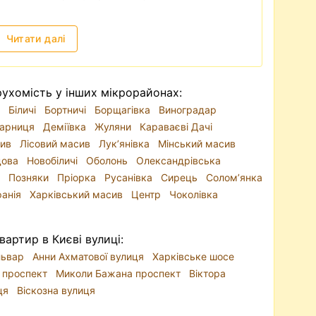
Читати далі
ухомість у інших мікрорайонах:
я
Біличі
Бортничі
Борщагівка
Виноградар
арниця
Деміївка
Жуляни
Караваєві Дачі
сив
Лісовий масив
Лук’янівка
Мінський масив
дова
Новобіличі
Оболонь
Олександрівська
л
Позняки
Пріорка
Русанівка
Сирець
Солом’янка
анія
Харківський масив
Центр
Чоколівка
вартир в Києві вулиці:
ульвар
Анни Ахматової вулиця
Харківське шосе
 проспект
Миколи Бажана проспект
Віктора
иця
Віскозна вулиця