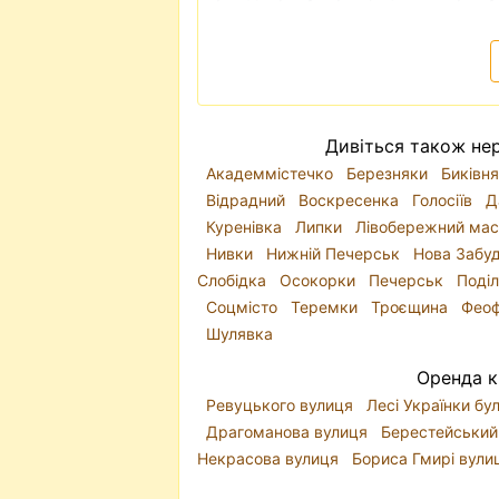
Дивіться також нер
Академмістечко
Березняки
Биківн
Відрадний
Воскресенка
Голосіїв
Д
Куренівка
Липки
Лівобережний ма
Нивки
Нижній Печерськ
Нова Забу
Слобідка
Осокорки
Печерськ
Поді
Соцмісто
Теремки
Троєщина
Феоф
Шулявка
Оренда к
Ревуцького вулиця
Лесі Українки б
Драгоманова вулиця
Берестейський
Некрасова вулиця
Бориса Гмирі вул