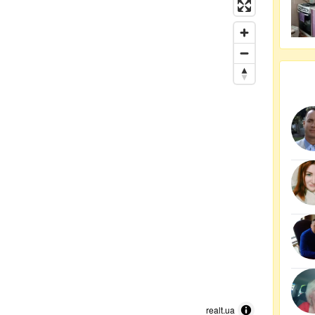
realt.ua