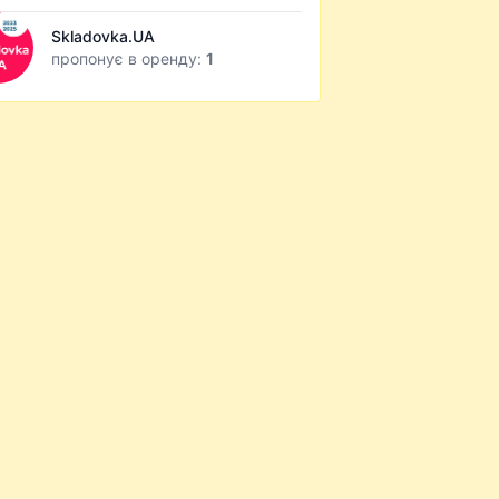
Skladovka.UA
пропонує в оренду:
1