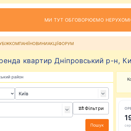
МИ ТУТ ОБГОВОРЮЄМО НЕРУХОМІ
УБІЖ
КОМПАНІЇ
НОВИНИ
АКЦІЇ
ФОРУМ
ренда квартир Дніпровський р-н, Ки
ський район
К
Фільтри
ОР
1
Пошук
сер