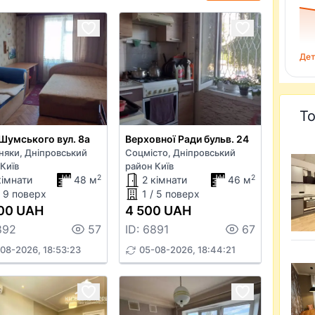
Дет
То
Шумського вул. 8а
Верховної Ради бульв. 24
няки, Дніпровський
Соцмісто, Дніпровський
Київ
район Київ
2
2
кімнати
48 м
2 кімнати
46 м
/ 9 поверх
1 / 5 поверх
00 UAH
4 500 UAH
892
57
ID: 6891
67
08-2026, 18:53:23
05-08-2026, 18:44:21