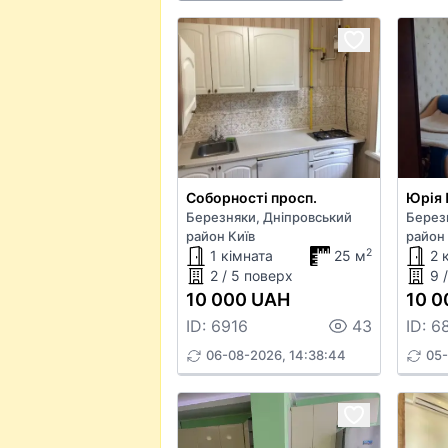
Соборності просп.
Юрія 
Березняки, Дніпровський
Берез
район Київ
район 
2
1 кімната
25 м
2 
2 / 5 поверх
9 
10 000 UAH
10 0
ID: 6916
43
ID: 6
06-08-2026, 14:38:44
05-