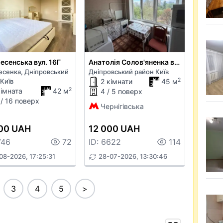
есенська вул. 16Г
Анатолія Солов'яненка вул. 17
есенка, Дніпровський
Дніпровський район Київ
2
Київ
2 кімнати
45 м
2
кімната
42 м
4 / 5 поверх
 / 16 поверх
Чернігівська
00 UAH
12 000 UAH
746
72
ID: 6622
114
08-2026, 17:25:31
28-07-2026, 13:30:46
3
4
5
>