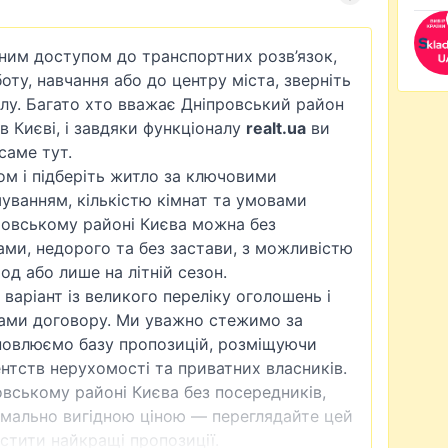
ним доступом до транспортних розв’язок,
ту, навчання або до центру міста, зверніть
ілу. Багато хто вважає Дніпровський район
в Києві, і завдяки функціоналу
realt.ua
ви
саме тут.
м і підберіть житло за ключовими
уванням, кількістю кімнат та умовами
ровському районі Києва можна без
ами, недорого та без застави, з можливістю
од або лише на літній сезон.
варіант із великого переліку оголошень і
ами договору. Ми уважно стежимо за
новлюємо базу пропозицій, розміщуючи
нтств нерухомості та приватних власників.
овському районі Києва без посередників,
имально вигідною ціною — переглядайте цей
стити найкращі пропозиції.