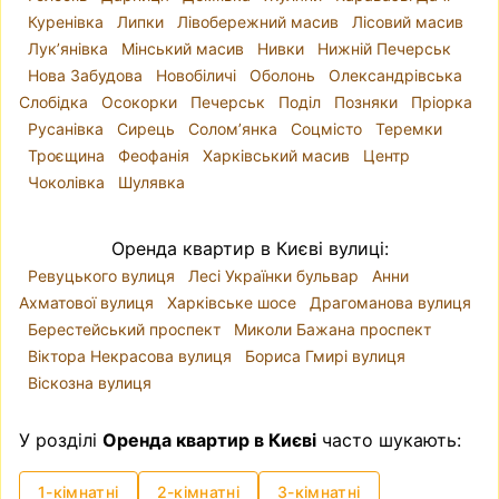
Куренівка
Липки
Лівобережний масив
Лісовий масив
Лук’янівка
Мінський масив
Нивки
Нижній Печерськ
Нова Забудова
Новобіличі
Оболонь
Олександрівська
Слобідка
Осокорки
Печерськ
Поділ
Позняки
Пріорка
Русанівка
Сирець
Солом’янка
Соцмісто
Теремки
Троєщина
Феофанія
Харківський масив
Центр
Чоколівка
Шулявка
Оренда квартир в Києві вулиці:
Ревуцького вулиця
Лесі Українки бульвар
Анни
Ахматової вулиця
Харківське шосе
Драгоманова вулиця
Берестейський проспект
Миколи Бажана проспект
Віктора Некрасова вулиця
Бориса Гмирі вулиця
Віскозна вулиця
У розділі
Оренда квартир в Києві
часто шукають:
1-кімнатні
2-кімнатні
3-кімнатні