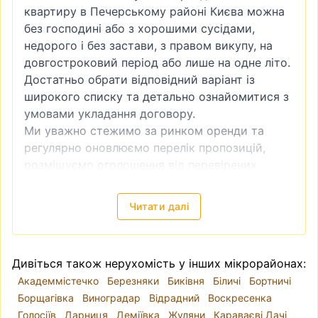
квартиру в Печерському районі Києва можна
без господині або з хорошими сусідами,
недорого і без застави, з правом викупу, на
довгостроковий період або лише на одне літо.
Достатньо обрати відповідний варіант із
широкого списку та детально ознайомитися з
умовами укладання договору.
Ми уважно стежимо за ринком оренди та
регулярно оновлюємо перелік пропозицій,
розміщуємо оголошення від перевірених
агентств нерухомості та приватних власників.
Хочете зняти квартиру в Печерському районі
Читати далі
Києва без посередників, зайвих витрат часу та
за максимально вигідною ціною — радимо
періодично переглядати цей розділ, щоб не
Дивіться також нерухомість у інших мікрорайонах:
пропустити найкращі пропозиції.
Академмістечко
Березняки
Биківня
Біличі
Бортничі
Борщагівка
Виноградар
Відрадний
Воскресенка
Голосіїв
Дарниця
Деміївка
Жуляни
Караваєві Дачі