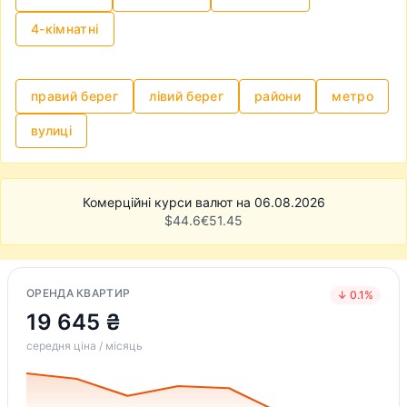
4-кімнатні
правий берег
лівий берег
райони
метро
вулиці
Комерційні курси валют на 06.08.2026
$
44.6
€
51.45
ОРЕНДА КВАРТИР
↓ 0.1%
19 645 ₴
середня ціна / місяць