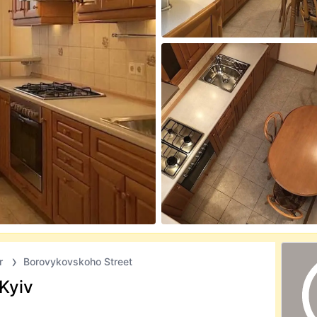
r
Borovykovskoho Street
Kyiv