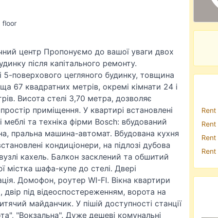
 floor
чний центр Пропонуємо до вашої уваги двох
удинку після капітального ремонту.
 5-поверхового цегляного будинку, товщина
оща 67 квадратних метрів, окремі кімнати 24 і
рів. Висота стелі 3,70 метра, дозволяє
и простір приміщення. У квартирі встановлені
Rent
і меблі та техніка фірми Bosch: вбудований
Rent
а, пральна машина-автомат. Вбудована кухня
Rent
 встановлені кондиціонери, на підлозі дубова
Rent
нвузлі кахель. Балкон засклений та обшитий
 містка шафа-купе до стелі. Двері
ація. Домофон, роутер WI-FI. Вікна квартири
о, двір під відеоспостереженням, ворота на
дитячий майданчик. У пішій доступності станції
ота", "Вокзальна". Дуже дешеві комунальні