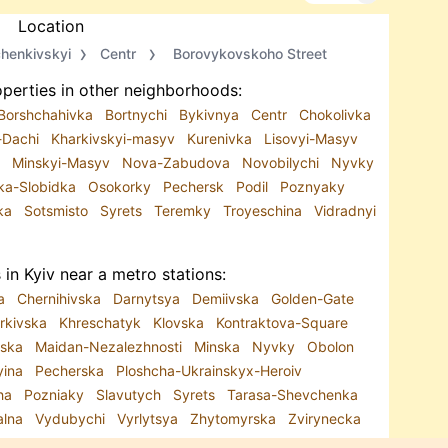
Location
henkivskyi
Centr
Borovykovskoho Street
perties in other neighborhoods:
Borshchahivka
Bortnychi
Bykivnya
Centr
Chokolivka
-Dachi
Kharkivskyi-masyv
Kurenivka
Lisovyi-Masyv
y
Minskyi-Masyv
Nova-Zabudova
Novobilychi
Nyvky
ka-Slobidka
Osokorky
Pechersk
Podil
Poznyaky
nka
Sotsmisto
Syrets
Teremky
Troyeschina
Vidradnyi
in Kyiv near a metro stations:
ka
Chernihivska
Darnytsya
Demiivska
Golden-Gate
rkivska
Khreschatyk
Klovska
Kontraktova-Square
dska
Maidan-Nezalezhnosti
Minska
Nyvky
Obolon
yina
Pecherska
Ploshcha-Ukrainskyx-Heroiv
cha
Pozniaky
Slavutych
Syrets
Tarasa-Shevchenka
alna
Vydubychi
Vyrlytsya
Zhytomyrska
Zvirynecka