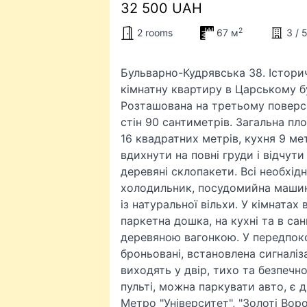
32 500 UAH
2
2 rooms
67 м
3 / 5
Бульварно-Кудрявська 38. Істори
кімнатну квартиру в Царському б
Розташована на третьому поверсі
стін 90 сантиметрів. Загальна пл
16 квадратних метрів, кухня 9 мет
вдихнути на повні груди і відчут
деревяні склопакети. Всі необхідн
холодильник, посудомийна машин
із натуральної вільхи. У кімнатах
паркетна дошка, на кухні та в са
деревяною вагонкою. У передпокої
броньовані, встановлена сигналіз
виходять у двір, тихо та безпечн
пульті, можна паркувати авто, є 
Метро "Університет", "Золоті Вор