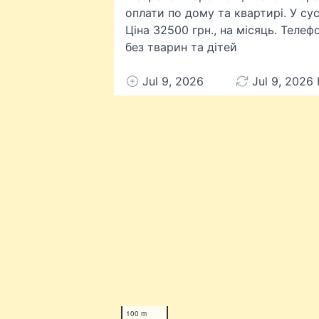
оплати по дому та квартирі. У су
Ціна 32500 грн., на місяць. Теле
без тварин та дітей
Jul 9, 2026
Jul 9, 2026 
100 m