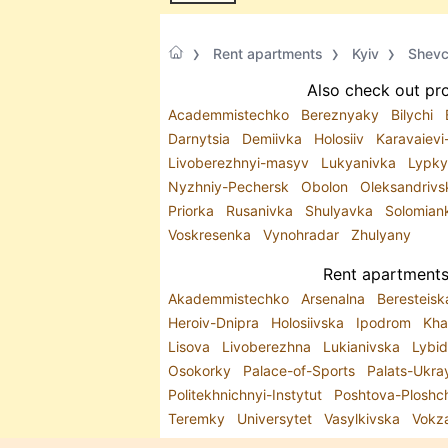
Rent apartments
Kyiv
Shevc
Also check out pro
Academmistechko
Bereznyaky
Bilychi
Darnytsia
Demiivka
Holosiiv
Karavaievi
Livoberezhnyi-masyv
Lukyanivka
Lypk
Nyzhniy-Pechersk
Obolon
Oleksandrivs
Priorka
Rusanivka
Shulyavka
Solomia
Voskresenka
Vynohradar
Zhulyany
Rent apartments 
Akademmistechko
Arsenalna
Beresteis
Heroiv-Dnipra
Holosiivska
Ipodrom
Kha
Lisova
Livoberezhna
Lukianivska
Lybi
Osokorky
Palace-of-Sports
Palats-Ukra
Politekhnichnyi-Instytut
Poshtova-Plosh
Teremky
Universytet
Vasylkivska
Vokz