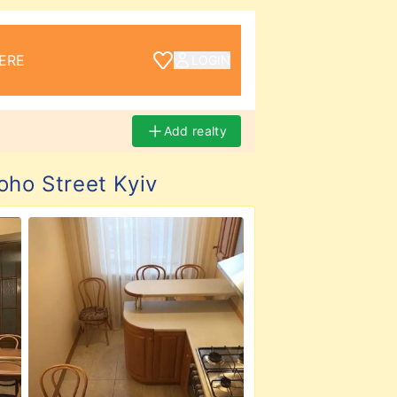
ERE
LOGIN
Add realty
ho Street Kyiv