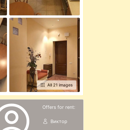
All 21 images
Offers for rent:
Виктор