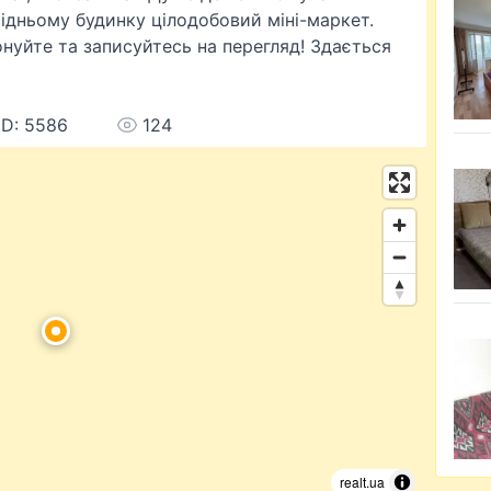
сідньому будинку цілодобовий міні-маркет.
фонуйте та записуйтесь на перегляд! Здається
ID: 5586
124
realt.ua