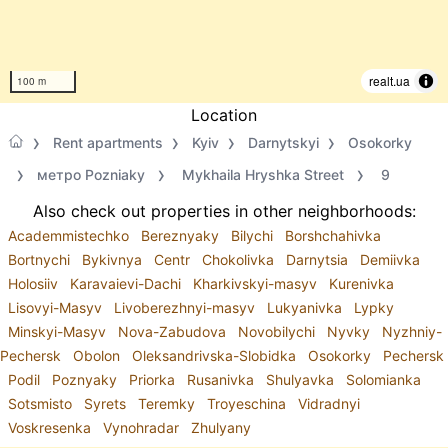
realt.ua
100 m
Location
Rent apartments
Kyiv
Darnytskyi
Osokorky
метро Pozniaky
Mykhaila Hryshka Street
9
Also check out properties in other neighborhoods:
Academmistechko
Bereznyaky
Bilychi
Borshchahivka
Bortnychi
Bykivnya
Centr
Chokolivka
Darnytsia
Demiivka
Holosiiv
Karavaievi-Dachi
Kharkivskyi-masyv
Kurenivka
Lisovyi-Masyv
Livoberezhnyi-masyv
Lukyanivka
Lypky
Minskyi-Masyv
Nova-Zabudova
Novobilychi
Nyvky
Nyzhniy-
Pechersk
Obolon
Oleksandrivska-Slobidka
Osokorky
Pechersk
Podil
Poznyaky
Priorka
Rusanivka
Shulyavka
Solomianka
Sotsmisto
Syrets
Teremky
Troyeschina
Vidradnyi
Voskresenka
Vynohradar
Zhulyany