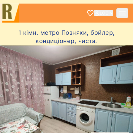
LOGIN
1 кімн. метро Позняки, бойлер,
кондиціонер, чиста.