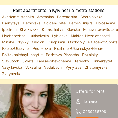
Rent apartments in Kyiv near a metro stations:
Akademmistechko
Arsenalna
Beresteiska
Chernihivska
Darnytsya
Demiivska
Golden-Gate
Heroiv-Dnipra
Holosiivska
Ipodrom
Kharkivska
Khreschatyk
Klovska
Kontraktova-Square
Livoberezhna
Lukianivska
Lybidska
Maidan-Nezalezhnosti
Minska
Nyvky
Obolon
Olimpiiska
Osokorky
Palace-of-Sports
Palats-Ukrayina
Pecherska
Ploshcha-Ukrainskyx-Heroiv
Politekhnichnyi-Instytut
Poshtova-Ploshcha
Pozniaky
Slavutych
Syrets
Tarasa-Shevchenka
Teremky
Universytet
Vasylkivska
Vokzalna
Vydubychi
Vyrlytsya
Zhytomyrska
Zvirynecka
Offers for rent:
Татьяна
0939256708