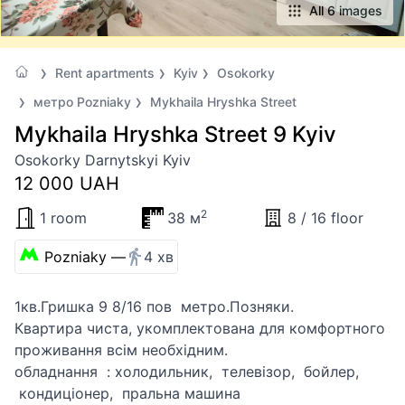
All 6 images
Rent apartments
Kyiv
Osokorky
метро Pozniaky
Mykhaila Hryshka Street
Mykhaila Hryshka Street 9 Kyiv
Osokorky Darnytskyi Kyiv
12 000 UAH
2
1 room
38 м
8 / 16 floor
Pozniaky —
4 хв
1кв.Гришка 9 8/16 пов метро.Позняки.
Квартира чиста, укомплектована для комфортного
проживання всім необхідним.
обладнання : холодильник, телевізор, бойлер,
кондиціонер, пральна машина