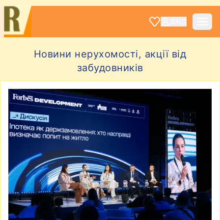
ВХІД
Новини нерухомості, акції від
забудовників