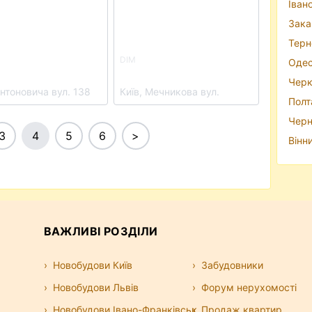
Іван
Зака
Терн
136 Highlight
DIM
Одес
r
ЖК THE ONE
Черк
Антоновича вул. 138
Київ, Мечникова вул.
Полт
Черн
3
4
5
6
>
Вінн
ВАЖЛИВІ РОЗДІЛИ
Новобудови Київ
Забудовники
Новобудови Львів
Форум нерухомості
Новобудови Івано-Франківськ
Продаж квартир