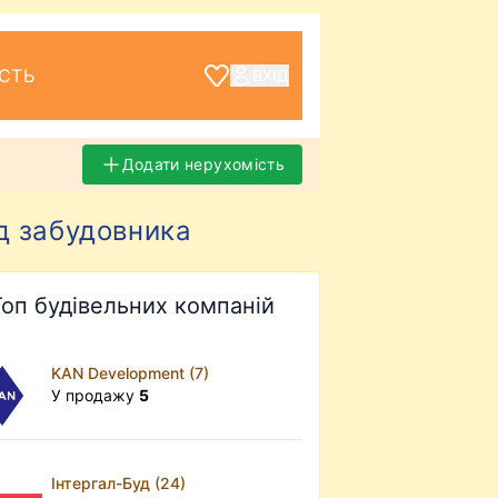
СТЬ
ВХІД
Додати нерухомість
ід забудовника
Топ будівельних компаній
KAN Development (7)
У продажу
5
Інтергал-Буд (24)