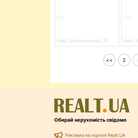
DIM
DIM
Клубний будинок
ЖК А
OLEGIV Podil
Towe
Київ, Олегівська вул. 36
Київ, 
<<
2
Обирай нерухомість свідомо
Реклама на порталі Realt.UA