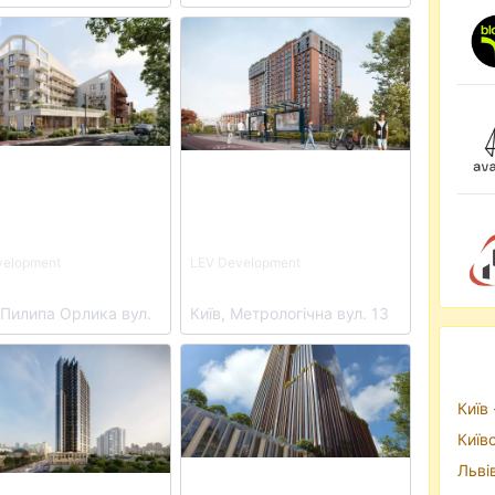
etails for ЖК Soul Park
View details for ЖК Life Story
velopment
LEV Development
oul Park
ЖК Life Story
 Пилипа Орлика вул.
Київ, Метрологічна вул. 13
OLEGIV Podil
etails for ЖК А136 Highlight Tower
View details for ЖК THE ONE
Київ 
Київ
Льві