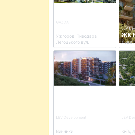
GAZDA
ЖК PARK LAND
LEV De
ЖК 
Ужгород, Тиводара
Легоцького вул.
Львів,
View details for ЖК PERFECT LIFE
View de
LEV Development
LEV De
ЖК PERFECT LIFE
ЖК C
Винники
Київ, 