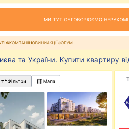
МИ ТУТ ОБГОВОРЮЄМО НЕРУХОМІ
УБІЖ
КОМПАНІЇ
НОВИНИ
АКЦІЇ
ФОРУМ
єва та України. Купити квартиру в
Фільтри
Мапа
etails for ЖК HYGGE LUX
View details for ЖК SILENT PARK