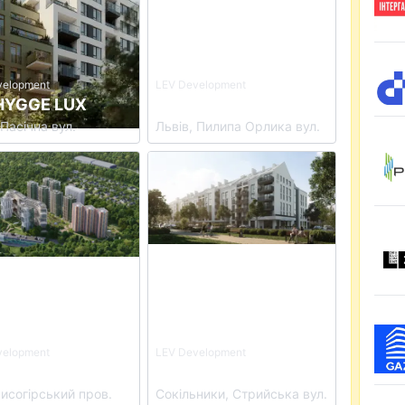
velopment
LEV Development
HYGGE LUX
ЖК SILENT PARK
 Пасічна вул.
Львів, Пилипа Орлика вул.
tails for ЖК Central Hills
View details for ЖК FEEL HOUSE
velopment
LEV Development
entral Hills
ЖК FEEL HOUSE
Лисогірський пров.
Сокільники, Стрийська вул.