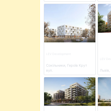
View details for ЖК VERO
View d
LEV Development
ЖК VERO
LEV De
ЖК S
Сокільники, Героїв Крут
вул.
Львів,
View details for Клубний будинок 
View d