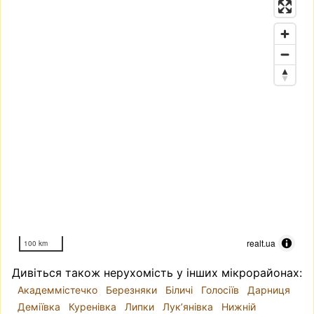
realt.ua
100 km
Дивіться також нерухомість у інших мікрорайонах:
Академмістечко
Березняки
Біличі
Голосіїв
Дарниця
Деміївка
Куренівка
Липки
Лук’янівка
Нижній