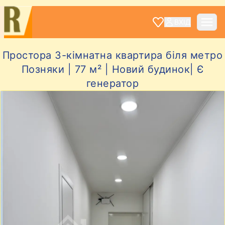
ВХІД
Простора 3-кімнатна квартира біля метро
Позняки | 77 м² | Новий будинок| Є
генератор