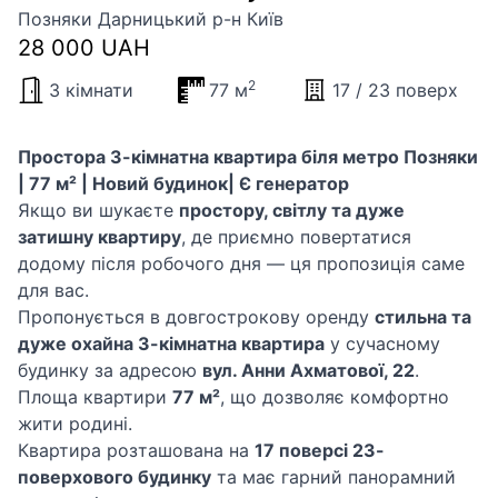
Позняки Дарницький р-н Київ
28 000 UAH
2
3 кімнати
77 м
17 / 23 поверх
Простора 3-кімнатна квартира біля метро Позняки
| 77 м² | Новий будинок| Є генератор
Якщо ви шукаєте
простору, світлу та дуже
затишну квартиру
, де приємно повертатися
додому після робочого дня — ця пропозиція саме
для вас.
Пропонується в довгострокову оренду
стильна та
дуже охайна 3-кімнатна квартира
у сучасному
будинку за адресою
вул. Анни Ахматової, 22
.
Площа квартири
77 м²
, що дозволяє комфортно
жити родині.
Квартира розташована на
17 поверсі 23-
поверхового будинку
та має гарний панорамний