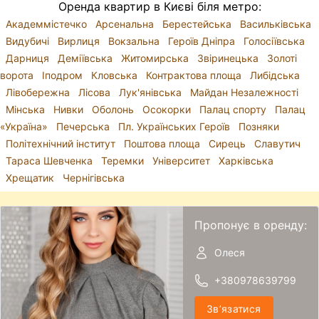
Оренда квартир в Києві біля метро:
Академмістечко
Арсенальна
Берестейська
Васильківська
Видубичі
Вирлиця
Вокзальна
Героїв Дніпра
Голосіївська
Дарниця
Деміївська
Житомирська
Звіринецька
Золоті
ворота
Іподром
Кловська
Контрактова площа
Либідська
Лівобережна
Лісова
Лук'янівська
Майдан Незалежності
Мінська
Нивки
Оболонь
Осокорки
Палац спорту
Палац
«Україна»
Печерська
Пл. Українських Героїв
Позняки
Політехнічний інститут
Поштова площа
Сирець
Славутич
Тараса Шевченка
Теремки
Університет
Харківська
Хрещатик
Чернігівська
Пропонує в оренду:
Олеся
+380978639799
Звʼязатися