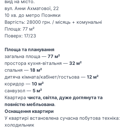
вид на місто.
вул. Анни Ахматової, 22
10 хв. до метро Позняки
Вартість: 28000 грн. / місяць + комунальні
Площа: 77 м²
Поверх: 17/23
Площа та планування
загальна площа —
77 м²
простора кухня-вітальня —
32 м²
спальня —
18 м²
дитяча кімната/кабінет/гостьова —
12 м²
коридор —
10 м²
санвузол —
5 м²
Квартира
чиста, світла, дуже доглянута та
повністю мебльована
.
Оснащення квартири
У квартирі встановлена сучасна побутова техніка:
холодильник