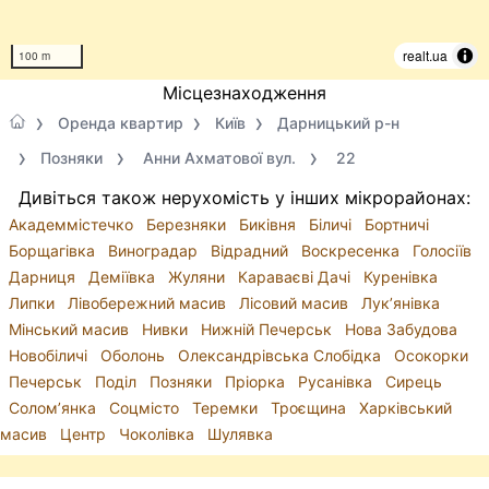
realt.ua
100 m
Місцезнаходження
Оренда квартир
Київ
Дарницький р-н
Позняки
Анни Ахматової вул.
22
Дивіться також нерухомість у інших мікрорайонах:
Академмістечко
Березняки
Биківня
Біличі
Бортничі
Борщагівка
Виноградар
Відрадний
Воскресенка
Голосіїв
Дарниця
Деміївка
Жуляни
Караваєві Дачі
Куренівка
Липки
Лівобережний масив
Лісовий масив
Лук’янівка
Мінський масив
Нивки
Нижній Печерськ
Нова Забудова
Новобіличі
Оболонь
Олександрівська Слобідка
Осокорки
Печерськ
Поділ
Позняки
Пріорка
Русанівка
Сирець
Солом’янка
Соцмісто
Теремки
Троєщина
Харківський
масив
Центр
Чоколівка
Шулявка