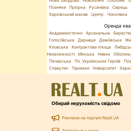
Нова Забудова
Новобіличі
Оболонь
О
Позняки
Пріорка
Русанівка
Сирець
Харківський масив
Центр
Чоколівка
Оренда ква
Академмістечко
Арсенальна
Бересте
Голосіївська
Дарниця
Деміївська
Жи
Кловська
Контрактова площа
Либідс
Незалежності
Мінська
Нивки
Оболон
Печерська
Пл. Українських Героїв
По
Славутич
Теремки
Університет
Харк
Обирай нерухомість свідомо
Реклама на порталі Realt.UA
Зв'яжіться з нами