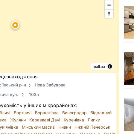
realt.ua
сцезнаходження
сіївський р-н
Нова Забудова
вича вул.
103а
ухомість у інших мікрорайонах:
Біличі
Бортничі
Борщагівка
Виноградар
Відрадний
ївка
Жуляни
Караваєві Дачі
Куренівка
Липки
ук’янівка
Мінський масив
Нивки
Нижній Печерськ