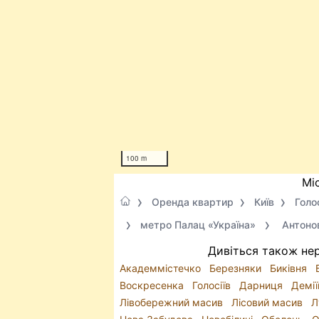
100 m
Мі
Оренда квартир
Київ
Голо
метро Палац «Україна»
Антоно
Дивіться також нер
Академмістечко
Березняки
Биківня
Воскресенка
Голосіїв
Дарниця
Демі
Лівобережний масив
Лісовий масив
Л