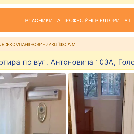
ВЛАСНИКИ ТА ПРОФЕСІЙНІ РІЕЛТОРИ ТУТ 
УБІЖ
КОМПАНІЇ
НОВИНИ
АКЦІЇ
ФОРУМ
ртира по вул. Антоновича 103А, Голо