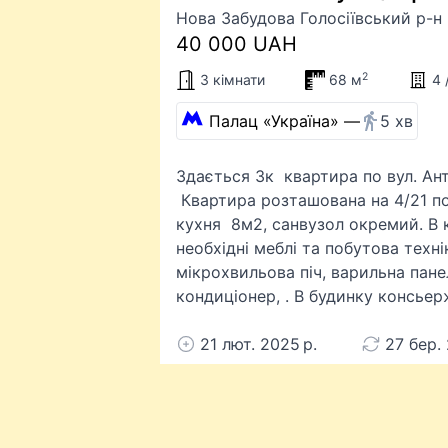
Нова Забудова Голосіївський р-н 
40 000 UAH
2
3 кімнати
68 м
4 
Палац «Україна» —
5 хв
Здається 3к квартира по вул. Ант
Квартира розташована на 4/21 п
кухня 8м2, санвузол окремий. В к
необхідні меблі та побутова техн
мікрохвильова піч, варильна пан
кондиціонер, . В будинку консьер
21 лют. 2025 р.
27 бер. 