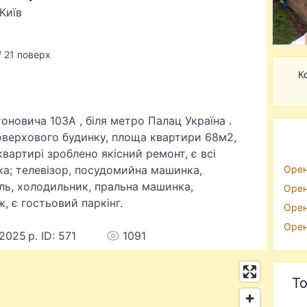
Київ
/ 21 поверх
К
оновича 103А , біля метро Палац Україна .
оверхового будинку, площа квартири 68м2,
вартирі зроблено якісний ремонт, є всі
іка; телевізор, посудомийна машинка,
Орен
ель, холодильник, пральна машинка,
Орен
ж, є гостьовий паркінг.
Орен
Орен
2025 р. ID: 571
1091
То