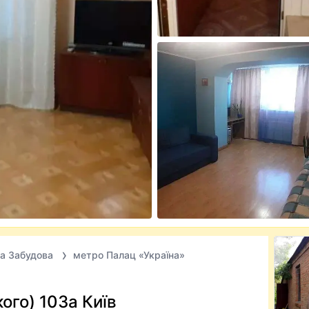
а Забудова
метро Палац «Україна»
ого) 103а Київ