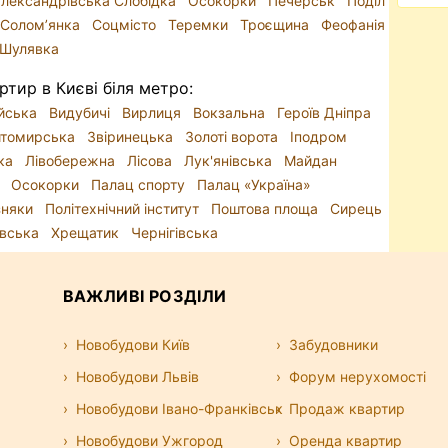
лександрівська Слобідка
Осокорки
Печерськ
Поділ
Солом’янка
Соцмісто
Теремки
Троєщина
Феофанія
Шулявка
ртир в Києві біля метро:
йська
Видубичі
Вирлиця
Вокзальна
Героїв Дніпра
томирська
Звіринецька
Золоті ворота
Іподром
ька
Лівобережна
Лісова
Лук'янівська
Майдан
ь
Осокорки
Палац спорту
Палац «Україна»
зняки
Політехнічний інститут
Поштова площа
Сирець
івська
Хрещатик
Чернігівська
ВАЖЛИВІ РОЗДІЛИ
Новобудови Київ
Забудовники
Новобудови Львів
Форум нерухомості
Новобудови Івано-Франківськ
Продаж квартир
Новобудови Ужгород
Оренда квартир