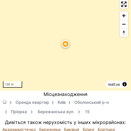
realt.ua
100 m
Місцезнаходження
Оренда квартир
Київ
Оболонський р-н
Пріорка
Бережанська вул.
15
Дивіться також нерухомість у інших мікрорайонах:
Академмістечко
Березняки
Биківня
Біличі
Бортничі