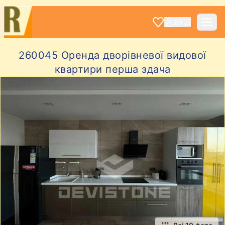
ВХІД
260045 Оренда дворівневої видової
квартири перша здача