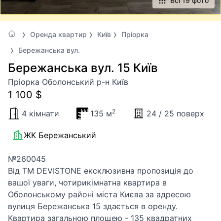
Всі 19 фото
Оренда квартир
Київ
Пріорка
Бережанська вул.
Бережанська вул. 15 Київ
Пріорка Оболонський р-н Київ
1 100 $
2
4 кімнати
135 м
24 / 25 поверх
ЖК Бережанський
№260045
Від ТМ DEVISTONE ексклюзивна пропозиція до
вашої уваги, чотирикімнатна квартира в
Оболонському районі міста Києва за адресою
вулиця Бережанська 15 здається в оренду.
Квартира загальною площею - 135 квадратних