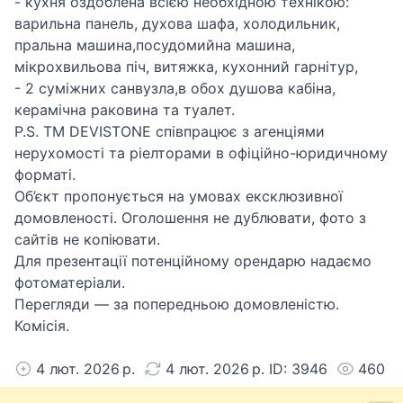
- кухня оздоблена всією необхідною технікою:
варильна панель, духова шафа, холодильник,
пральна машина,посудомийна машина,
мікрохвильова піч, витяжка, кухонний гарнітур,
- 2 суміжних санвузла,в обох душова кабіна,
керамічна раковина та туалет.
P.S. ТМ DEVISTONE співпрацює з агенціями
нерухомості та ріелторами в офіційно-юридичному
форматі.
Об’єкт пропонується на умовах ексклюзивної
домовленості. Оголошення не дублювати, фото з
сайтів не копіювати.
Для презентації потенційному орендарю надаємо
фотоматеріали.
Перегляди — за попередньою домовленістю.
Комісія.
4 лют. 2026 р.
4 лют. 2026 р. ID: 3946
460