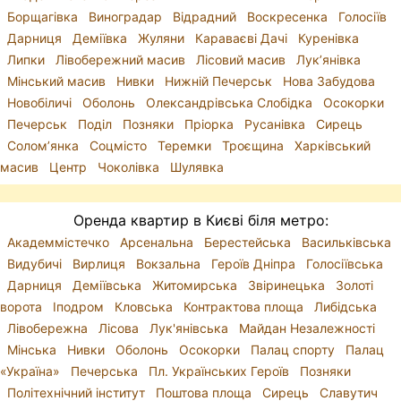
Борщагівка
Виноградар
Відрадний
Воскресенка
Голосіїв
Дарниця
Деміївка
Жуляни
Караваєві Дачі
Куренівка
Липки
Лівобережний масив
Лісовий масив
Лук’янівка
Мінський масив
Нивки
Нижній Печерськ
Нова Забудова
Новобіличі
Оболонь
Олександрівська Слобідка
Осокорки
Печерськ
Поділ
Позняки
Пріорка
Русанівка
Сирець
Солом’янка
Соцмісто
Теремки
Троєщина
Харківський
масив
Центр
Чоколівка
Шулявка
Оренда квартир в Києві біля метро:
Академмістечко
Арсенальна
Берестейська
Васильківська
Видубичі
Вирлиця
Вокзальна
Героїв Дніпра
Голосіївська
Дарниця
Деміївська
Житомирська
Звіринецька
Золоті
ворота
Іподром
Кловська
Контрактова площа
Либідська
Лівобережна
Лісова
Лук'янівська
Майдан Незалежності
Мінська
Нивки
Оболонь
Осокорки
Палац спорту
Палац
«Україна»
Печерська
Пл. Українських Героїв
Позняки
Політехнічний інститут
Поштова площа
Сирець
Славутич