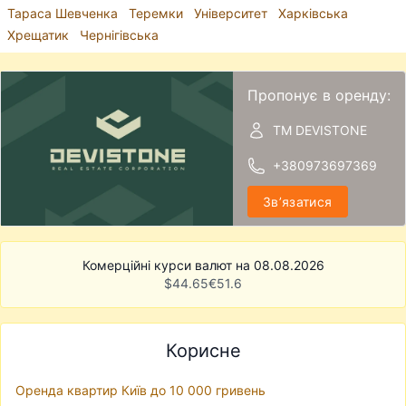
Тараса Шевченка
Теремки
Університет
Харківська
Хрещатик
Чернігівська
Пропонує в оренду:
ТМ DEVISTONE
+380973697369
Звʼязатися
Комерційні курси валют на 08.08.2026
$
44.65
€
51.6
Корисне
Оренда квартир Київ до 10 000 гривень