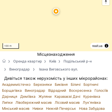
realt.ua
100 m
Місцезнаходження
Оренда квартир
Київ
Подільський р-н
Виноградар
Івана Виговського вул.
Дивіться також нерухомість у інших мікрорайонах:
Академмістечко
Березняки
Биківня
Біличі
Бортничі
Борщагівка
Виноградар
Відрадний
Воскресенка
Голосіїв
Дарниця
Деміївка
Жуляни
Караваєві Дачі
Куренівка
Липки
Лівобережний масив
Лісовий масив
Лук’янівка
Мінський масив
Нивки
Нижній Печерськ
Нова Забудова