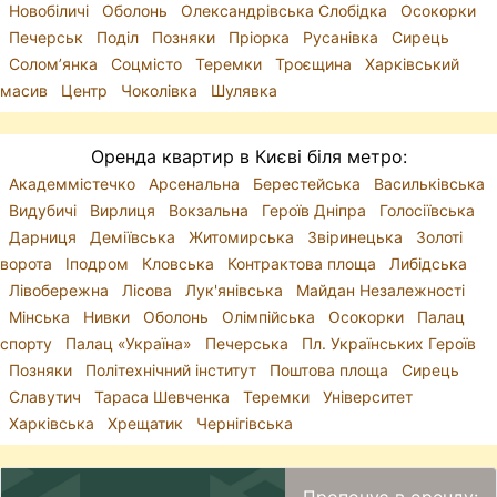
Новобіличі
Оболонь
Олександрівська Слобідка
Осокорки
Печерськ
Поділ
Позняки
Пріорка
Русанівка
Сирець
Солом’янка
Соцмісто
Теремки
Троєщина
Харківський
масив
Центр
Чоколівка
Шулявка
Оренда квартир в Києві біля метро:
Академмістечко
Арсенальна
Берестейська
Васильківська
Видубичі
Вирлиця
Вокзальна
Героїв Дніпра
Голосіївська
Дарниця
Деміївська
Житомирська
Звіринецька
Золоті
ворота
Іподром
Кловська
Контрактова площа
Либідська
Лівобережна
Лісова
Лук'янівська
Майдан Незалежності
Мінська
Нивки
Оболонь
Олімпійська
Осокорки
Палац
спорту
Палац «Україна»
Печерська
Пл. Українських Героїв
Позняки
Політехнічний інститут
Поштова площа
Сирець
Славутич
Тараса Шевченка
Теремки
Університет
Харківська
Хрещатик
Чернігівська
Пропонує в оренду: