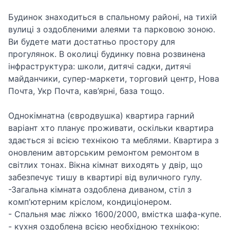
Будинок знаходиться в спальному районі, на тихій
вулиці з оздобленими алеями та парковою зоною.
Ви будете мати достатньо простору для
прогулянок. В околиці будинку повна розвинена
інфраструктура: школи, дитячі садки, дитячі
майданчики, супер-маркети, торговий центр, Нова
Почта, Укр Почта, кав’ярні, база тощо.
Однокімнатна (євродвушка) квартира гарний
варіант хто планує проживати, оскільки квартира
здається зі всією технікою та меблями. Квартира з
оновленим авторським ремонтом ремонтом в
світлих тонах. Вікна кімнат виходять у двір, що
забезпечує тишу в квартирі від вуличного гулу.
-Загальна кімната оздоблена диваном, стіл з
комп'ютерним кріслом, кондиціонером.
- Спальня має ліжко 1600/2000, вмістка шафа-купе.
- кухня оздоблена всією необхідною технікою: