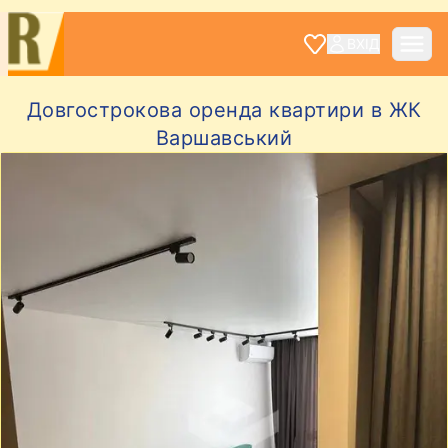
ВХІД
Довгострокова оренда квартири в ЖК
Варшавський