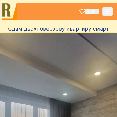
ВХІД
Сдам двохповерхову квартиру смарт