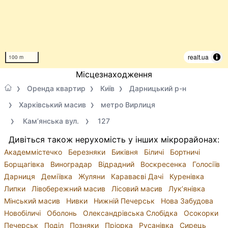
realt.ua
100 m
Місцезнаходження
Оренда квартир
Київ
Дарницький р-н
Харківський масив
метро Вирлиця
Кам’янська вул.
127
Дивіться також нерухомість у інших мікрорайонах:
Академмістечко
Березняки
Биківня
Біличі
Бортничі
Борщагівка
Виноградар
Відрадний
Воскресенка
Голосіїв
Дарниця
Деміївка
Жуляни
Караваєві Дачі
Куренівка
Липки
Лівобережний масив
Лісовий масив
Лук’янівка
Мінський масив
Нивки
Нижній Печерськ
Нова Забудова
Новобіличі
Оболонь
Олександрівська Слобідка
Осокорки
Печерськ
Поділ
Позняки
Пріорка
Русанівка
Сирець