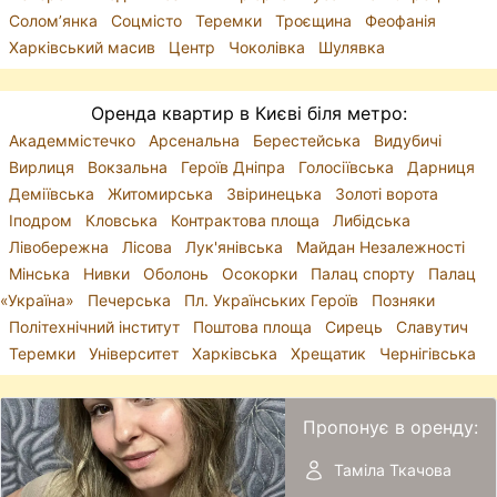
Солом’янка
Соцмісто
Теремки
Троєщина
Феофанія
Харківський масив
Центр
Чоколівка
Шулявка
Оренда квартир в Києві біля метро:
Академмістечко
Арсенальна
Берестейська
Видубичі
Вирлиця
Вокзальна
Героїв Дніпра
Голосіївська
Дарниця
Деміївська
Житомирська
Звіринецька
Золоті ворота
Іподром
Кловська
Контрактова площа
Либідська
Лівобережна
Лісова
Лук'янівська
Майдан Незалежності
Мінська
Нивки
Оболонь
Осокорки
Палац спорту
Палац
«Україна»
Печерська
Пл. Українських Героїв
Позняки
Політехнічний інститут
Поштова площа
Сирець
Славутич
Теремки
Університет
Харківська
Хрещатик
Чернігівська
Пропонує в оренду:
Таміла Ткачова