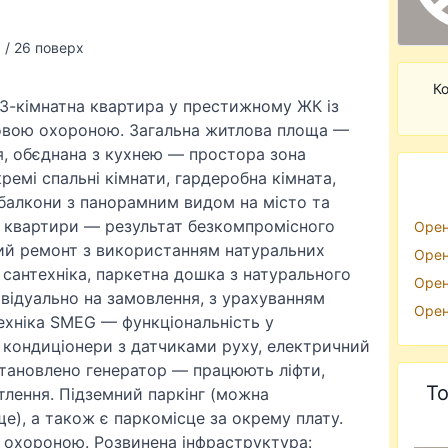
 / 26 поверх
Ко
3-кімнатна квартира у престижному ЖК із
овою охороною. Загальна житлова площа —
ьня, обєднана з кухнею — простора зона
ремі спальні кімнати, гардеробна кімната,
балкони з панорамним видом на місто та
ї квартири — результат безкомпромісного
Орен
ний ремонт з використанням натуральних
Орен
а сантехніка, паркетна дошка з натурального
Орен
дивідуально на замовлення, з урахуванням
Орен
ехніка SMEG — функціональність у
і кондиціонери з датчиками руху, електричний
становлено генератор — працюють ліфти,
То
тлення. Підземний паркінг (можна
), а також є паркомісце за окрему плату.
 охороною. Розвинена інфраструктура: