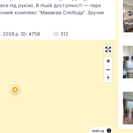
все під рукою. В пішій доступності — парк
фічний комплекс “Мамаєва Слобода”. Зручне
. 2026 р. ID: 4758
312
realt.ua