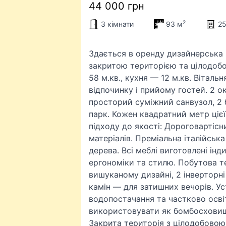
44 000 грн
2
3 кімнати
93 м
25
Здається в оренду дизайнерська 
закритою територією та цілодоб
58 м.кв., кухня — 12 м.кв. Вітал
відпочинку і прийому гостей. 2 ок
просторий суміжний санвузол, 2 
парк. Кожен квадратний метр ціє
підходу до якості: Дороговартіс
матеріалів. Преміальна італійськ
дерева. Всі меблі виготовлені ін
ергономіки та стилю. Побутова т
вишуканому дизайні, 2 інверторн
камін — для затишних вечорів. У
водопостачання та частково осві
використовувати як бомбосховище
Закрита територія з цілодобовою