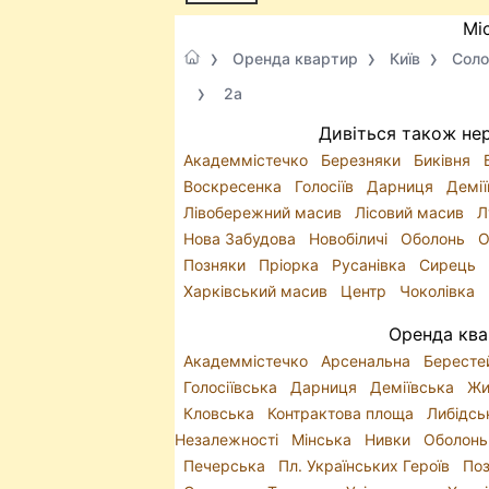
Мі
Оренда квартир
Київ
Соло
2а
Дивіться також нер
Академмістечко
Березняки
Биківня
Воскресенка
Голосіїв
Дарниця
Демі
Лівобережний масив
Лісовий масив
Л
Нова Забудова
Новобіличі
Оболонь
О
Позняки
Пріорка
Русанівка
Сирець
Харківський масив
Центр
Чоколівка
Оренда ква
Академмістечко
Арсенальна
Бересте
Голосіївська
Дарниця
Деміївська
Жи
Кловська
Контрактова площа
Либідс
Незалежності
Мінська
Нивки
Оболон
Печерська
Пл. Українських Героїв
По