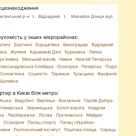
сцезнаходження
м’янський р-н
Відрадний
Михайла Донця вул.
ухомість у інших мікрорайонах:
Біличі
Бортничі
Борщагівка
Виноградар
Відрадний
ївка
Жуляни
Караваєві Дачі
Куренівка
Липки
ук’янівка
Мінський масив
Нивки
Нижній Печерськ
лександрівська Слобідка
Осокорки
Печерськ
Поділ
Солом’янка
Соцмісто
Теремки
Троєщина
Феофанія
Шулявка
ртир в Києві біля метро:
йська
Видубичі
Вирлиця
Вокзальна
Героїв Дніпра
томирська
Звіринецька
Золоті ворота
Іподром
ька
Лівобережна
Лісова
Лук'янівська
Майдан
ь
Осокорки
Палац спорту
Палац «Україна»
зняки
Політехнічний інститут
Поштова площа
Сирець