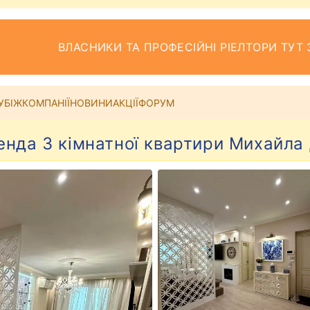
ВЛАСНИКИ ТА ПРОФЕСІЙНІ РІЕЛТОРИ ТУТ 
УБІЖ
КОМПАНІЇ
НОВИНИ
АКЦІЇ
ФОРУМ
нда 3 кімнатної квартири Михайла 