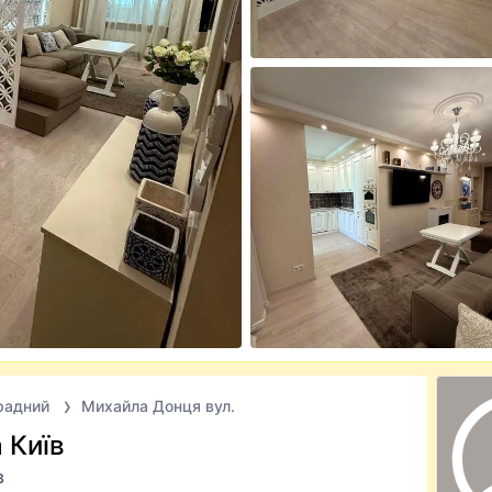
радний
Михайла Донця вул.
 Київ
в