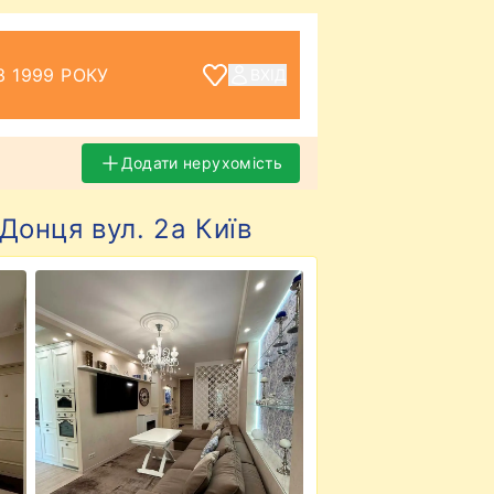
З 1999 РОКУ
ВХІД
Додати нерухомість
Донця вул. 2а Київ