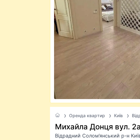
Оренда квартир
Київ
Від
Михайла Донця вул. 2а
Відрадний Солом’янський р-н Киї