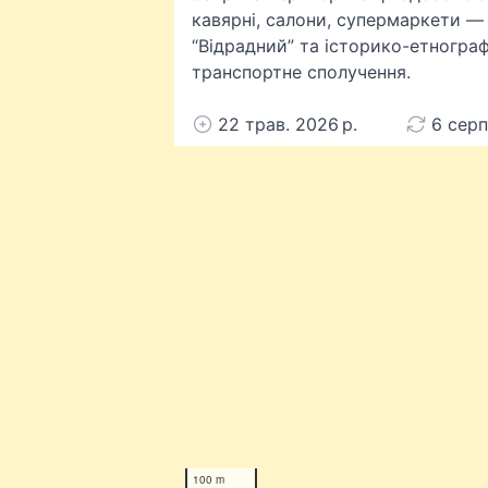
кавярні, салони, супермаркети — 
“Відрадний” та історико-етногра
транспортне сполучення.
22 трав. 2026 р.
6 серп
100 m