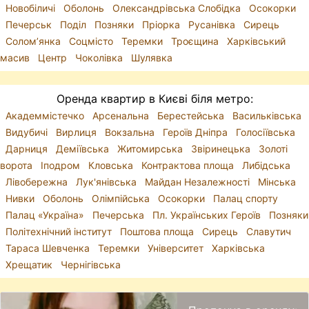
Новобіличі
Оболонь
Олександрівська Слобідка
Осокорки
Печерськ
Поділ
Позняки
Пріорка
Русанівка
Сирець
Солом’янка
Соцмісто
Теремки
Троєщина
Харківський
масив
Центр
Чоколівка
Шулявка
Оренда квартир в Києві біля метро:
Академмістечко
Арсенальна
Берестейська
Васильківська
Видубичі
Вирлиця
Вокзальна
Героїв Дніпра
Голосіївська
Дарниця
Деміївська
Житомирська
Звіринецька
Золоті
ворота
Іподром
Кловська
Контрактова площа
Либідська
Лівобережна
Лук'янівська
Майдан Незалежності
Мінська
Нивки
Оболонь
Олімпійська
Осокорки
Палац спорту
Палац «Україна»
Печерська
Пл. Українських Героїв
Позняки
Політехнічний інститут
Поштова площа
Сирець
Славутич
Тараса Шевченка
Теремки
Університет
Харківська
Хрещатик
Чернігівська