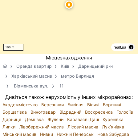
realt.ua
100 m
Місцезнаходження
Оренда квартир
Київ
Дарницький р-н
Харківський масив
метро Вирлиця
Вірменська вул.
11
Дивіться також нерухомість у інших мікрорайонах:
Академмістечко
Березняки
Биківня
Біличі
Бортничі
Борщагівка
Виноградар
Відрадний
Воскресенка
Голосіїв
Дарниця
Деміївка
Жуляни
Караваєві Дачі
Куренівка
Липки
Лівобережний масив
Лісовий масив
Лук’янівка
Мінський масив
Нивки
Нижній Печерськ
Нова Забудова