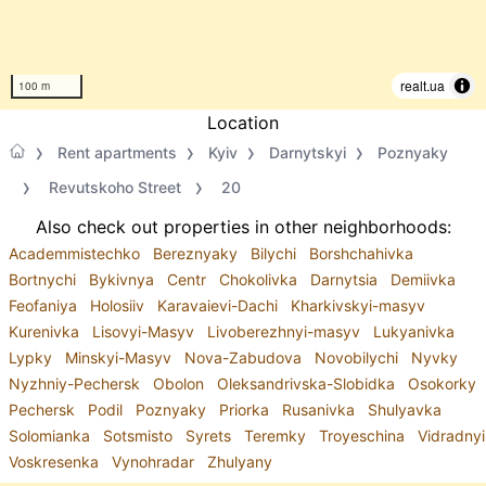
realt.ua
100 m
Location
Rent apartments
Kyiv
Darnytskyi
Poznyaky
Revutskoho Street
20
Also check out properties in other neighborhoods:
Academmistechko
Bereznyaky
Bilychi
Borshchahivka
Bortnychi
Bykivnya
Centr
Chokolivka
Darnytsia
Demiivka
Feofaniya
Holosiiv
Karavaievi-Dachi
Kharkivskyi-masyv
Kurenivka
Lisovyi-Masyv
Livoberezhnyi-masyv
Lukyanivka
Lypky
Minskyi-Masyv
Nova-Zabudova
Novobilychi
Nyvky
Nyzhniy-Pechersk
Obolon
Oleksandrivska-Slobidka
Osokorky
Pechersk
Podil
Poznyaky
Priorka
Rusanivka
Shulyavka
Solomianka
Sotsmisto
Syrets
Teremky
Troyeschina
Vidradnyi
Voskresenka
Vynohradar
Zhulyany