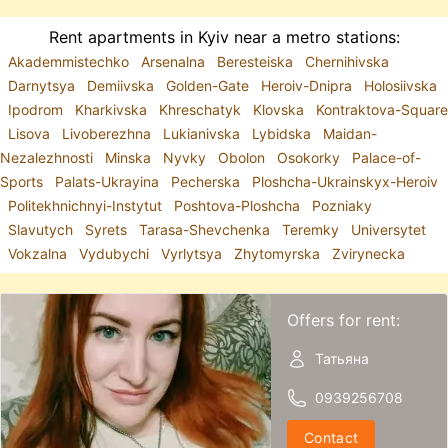
Rent apartments in Kyiv near a metro stations:
Akademmistechko
Arsenalna
Beresteiska
Chernihivska
Darnytsya
Demiivska
Golden-Gate
Heroiv-Dnipra
Holosiivska
Ipodrom
Kharkivska
Khreschatyk
Klovska
Kontraktova-Square
Lisova
Livoberezhna
Lukianivska
Lybidska
Maidan-
Nezalezhnosti
Minska
Nyvky
Obolon
Osokorky
Palace-of-
Sports
Palats-Ukrayina
Pecherska
Ploshcha-Ukrainskyx-Heroiv
Politekhnichnyi-Instytut
Poshtova-Ploshcha
Pozniaky
Slavutych
Syrets
Tarasa-Shevchenka
Teremky
Universytet
Vokzalna
Vydubychi
Vyrlytsya
Zhytomyrska
Zvirynecka
Offers for rent:
Татьяна
0939256708
Contact