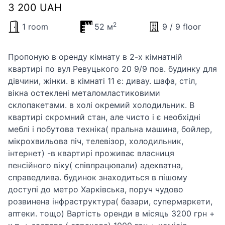
3 200 UAH
2
1 room
52 м
9 / 9 floor
Пропоную в оренду кімнату в 2-х кімнатній
квартирі по вул Ревуцького 20 9/9 пов. будинку для
дівчини, жінки. в кімнаті 11 є: диваy. шафа, стіл,
вікна остеклені металомластиковими
склопакетами. в холі окремий холодильник. В
квартирі скромний стан, але чисто і є необхідні
меблі і побутова техніка( пральна машина, бойлер,
мікрохвильова піч, телевізор, холодильник,
інтернет) -в квартирі проживає власниця
пенсійного віку( співпрацювали) адекватна,
справедлива. будинок знаходиться в пішому
доступі до метро Харківська, поруч чудово
розвинена інфраструктура( базари, супермаркети,
аптеки. тощо) Вартість оренди в місяць 3200 грн +