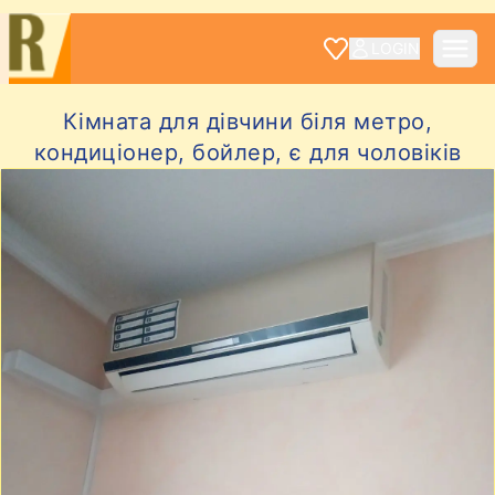
LOGIN
Кімната для дівчини біля метро,
кондиціонер, бойлер, є для чоловіків