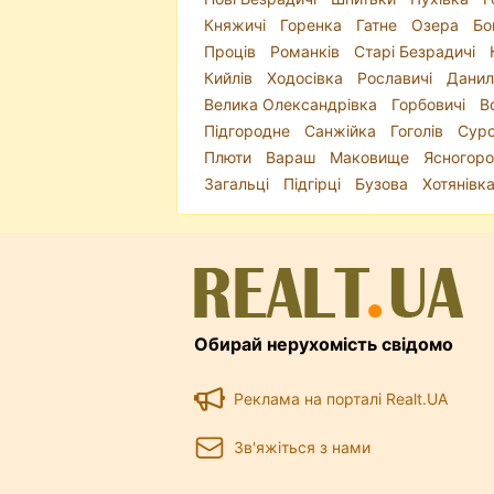
Княжичі
Горенка
Гатне
Озера
Бо
Проців
Романків
Старі Безрадичі
Кийлів
Ходосівка
Рославичі
Данил
Велика Олександрівка
Горбовичі
В
Підгородне
Санжійка
Гоголів
Сурс
Плюти
Вараш
Маковище
Ясногор
Загальці
Підгірці
Бузова
Хотянівк
Обирай нерухомість свідомо
Реклама на порталі Realt.UA
Зв'яжіться з нами