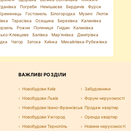
гданівка
Погреби
Немішаєве
Бердичів
Фурси
Кременець
Гостомель
Білогородка
Музичі
Лютіж
івка
Тарасівка
Осещина
Березівка
Калинівка
орзель
Рожни
Поляниця
Гнідин
Калинівка
ько-Клевцеве
Балівка
Мар’янівка
Дмитрівка
одка
Чагор
Затока
Киїнка
Михайлівка-Рубежівка
а
ВАЖЛИВІ РОЗДІЛИ
Новобудови Київ
Забудовники
Новобудови Львів
Форум нерухомості
Новобудови Івано-Франківськ
Продаж квартир
Новобудови Ужгород
Оренда квартир
Новобудови Тернопіль
Новини нерухомості