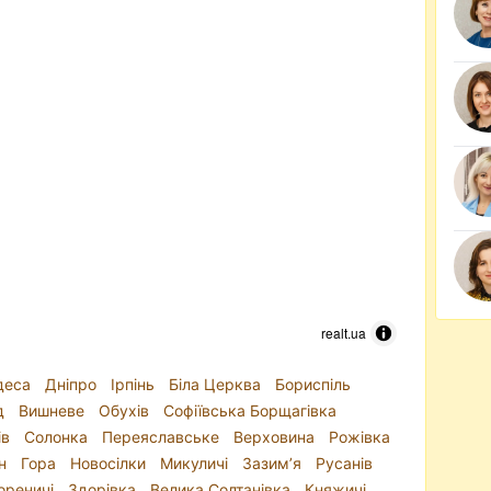
realt.ua
деса
Дніпро
Ірпінь
Біла Церква
Бориспіль
д
Вишневе
Обухів
Софіївська Борщагівка
ів
Солонка
Переяславське
Верховина
Рожівка
н
Гора
Новосілки
Микуличі
Зазим’я
Русанів
ореничі
Здорівка
Велика Солтанівка
Княжичі