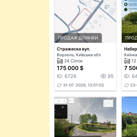
ПРОДАЖ ДІЛЯНКИ
ПРОД
Стражеска вул.
Набер
Ворзель, Київська обл
Киїнка
24 Соток
12
175 000 $
7 50
ID: 6726
95
ID: 6
31-07-2026, 13:01:03
23-