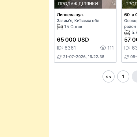
ПРОДАЖ ДІЛЯНКИ
ПРОД
Липнева вул.
60-а 
Зазим’я, Київська обл
Осоко
15 Соток
район 
5.
65 000 USD
57 0
ID: 6361
111
ID: 6
21-07-2026, 16:22:36
05-
<<
1