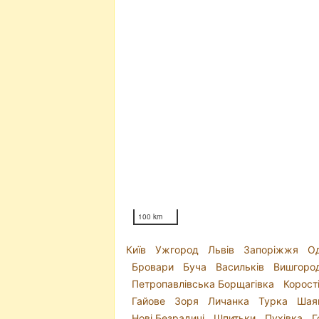
100 km
Київ
Ужгород
Львів
Запоріжжя
О
Бровари
Буча
Васильків
Вишгоро
Петропавлівська Борщагівка
Корост
Гайове
Зоря
Личанка
Турка
Шая
Нові Безрадичі
Шпитьки
Пухівка
Г