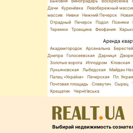
Быковня
Виноградарь
Воскресенка
Дачи
Куренёвка
Левобережный масс
массив
Нивки
Нижний Печерск
Новая
Отрадный
Печерск
Подол
Позняки
Теремки
Троещина
Феофания
Харьк
Аренда квар
Академгородок
Арсенальна
Бересте
Днепра
Голосеевская
Дарниця
Дворе
Золотые ворота
Ипподром
Кловская
Лукьяновская
Лыбедская
Майдан Не
Палац «Україна»
Печерская
Пл. Укра
Почтовая площадь
Славутич
Сырец
Хрещатик
Чернігівська
Выбирай недвижимость сознате