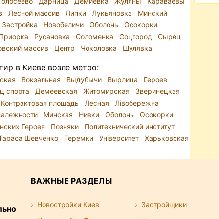
Голосеево
Дарница
Демиевка
Жуляны
Караваевы
ив
Лесной массив
Липки
Лукьяновка
Минский
 Застройка
Новобеличи
Оболонь
Осокорки
Приорка
Русановка
Соломенка
Соцгород
Сырец
овский массив
Центр
Чоколовка
Шулявка
тир в Киеве возле метро:
йская
Вокзальная
Выдубычи
Вырлица
Героев
ц спорта
Демеевская
Житомирская
Зверинецкая
Контрактовая площадь
Лесная
Лівобережна
залежности
Минская
Нивки
Оболонь
Осокорки
инских Героев
Позняки
Политехнический институт
Тараса Шевченко
Теремки
Університет
Харьковская
ВАЖНЫЕ РАЗДЕЛЫ
Новостройки Киев
Застройщики
льно