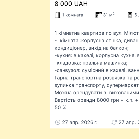
8 000 UAH
2
1 комната
31 м
6 
1 кімнатна квартира по вул. Мілют
- кімната :корпусна стінка, дива
кондиціонер, вихід на балкон;
-кухня: в кахелі, корпусна кухня,
-кладовка: пральна машинка;
-санвузол: сумісний в кахелі, ван
Гарна транспортна розвязка та р
зупинка транспорту, супермаркети
Можна орендувати з вихованими
Вартість оренди 8000 грн + к.п. +
50 %
27 апр. 2026 г.
27 апр. 