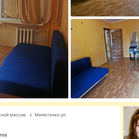
сной массив
Милютенко ул.
иев