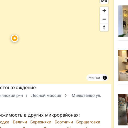
realt.ua
стонахождение
нянский р-н
Лесной массив
Милютенко ул.
ижимость в других микрорайонах:
бодка
Беличи
Березняки
Бортничи
Борщаговка