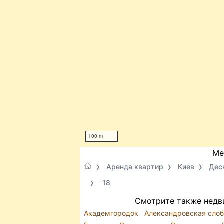
100 m
Ме
Аренда квартир
Киев
Дес
18
Смотрите также недв
Академгородок
Александровская сло