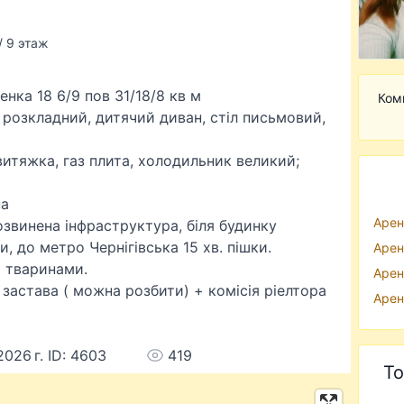
/ 9 этаж
енка 18 6/9 пов 31/18/8 кв м
Ком
н розкладний, дитячий диван, стіл письмовий,
 витяжка, газ плита, холодильник великий;
на
Арен
озвинена інфраструктура, біля будинку
, до метро Чернігівська 15 хв. пішки.
Арен
 тваринами.
Арен
 застава ( можна розбити) + комісія ріелтора
Арен
2026 г. ID: 4603
419
То