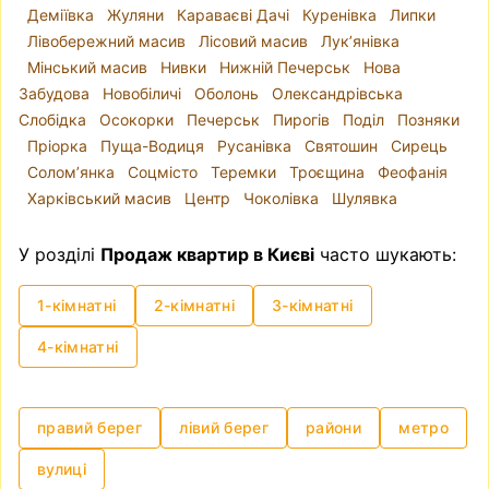
Деміївка
Жуляни
Караваєві Дачі
Куренівка
Липки
Лівобережний масив
Лісовий масив
Лук’янівка
Мінський масив
Нивки
Нижній Печерськ
Нова
Забудова
Новобіличі
Оболонь
Олександрівська
Слобідка
Осокорки
Печерськ
Пирогів
Поділ
Позняки
Пріорка
Пуща-Водиця
Русанівка
Святошин
Сирець
Солом’янка
Соцмісто
Теремки
Троєщина
Феофанія
Харківський масив
Центр
Чоколівка
Шулявка
У розділі
Продаж квартир в Києві
часто шукають:
1-кімнатні
2-кімнатні
3-кімнатні
4-кімнатні
правий берег
лівий берег
райони
метро
вулиці