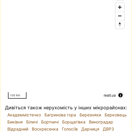
realt.ua
100 km
Дивіться також нерухомість у інших мікрорайонах:
Академмістечко
Багринова гора
Березняки
Берковець
Биківня
Біличі
Бортничі
Борщагівка
Виноградар
Відрадний
Воскресенка
Голосіїв
Дарниця
ДВРЗ