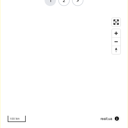
1
2
>
realt.ua
100 km