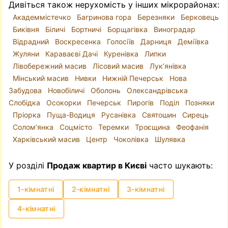
Дивіться також нерухомість у інших мікрорайонах:
Академмістечко
Багринова гора
Березняки
Берковець
Биківня
Біличі
Бортничі
Борщагівка
Виноградар
Відрадний
Воскресенка
Голосіїв
Дарниця
Деміївка
Жуляни
Караваєві Дачі
Куренівка
Липки
Лівобережний масив
Лісовий масив
Лук’янівка
Мінський масив
Нивки
Нижній Печерськ
Нова
Забудова
Новобіличі
Оболонь
Олександрівська
Слобідка
Осокорки
Печерськ
Пирогів
Поділ
Позняки
Пріорка
Пуща-Водиця
Русанівка
Святошин
Сирець
Солом’янка
Соцмісто
Теремки
Троєщина
Феофанія
Харківський масив
Центр
Чоколівка
Шулявка
У розділі
Продаж квартир в Києві
часто шукають:
1-кімнатні
2-кімнатні
3-кімнатні
4-кімнатні