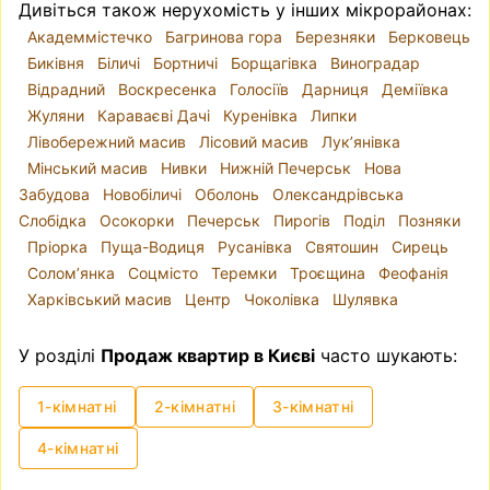
Дивіться також нерухомість у інших мікрорайонах:
Академмістечко
Багринова гора
Березняки
Берковець
Биківня
Біличі
Бортничі
Борщагівка
Виноградар
Відрадний
Воскресенка
Голосіїв
Дарниця
Деміївка
Жуляни
Караваєві Дачі
Куренівка
Липки
Лівобережний масив
Лісовий масив
Лук’янівка
Мінський масив
Нивки
Нижній Печерськ
Нова
Забудова
Новобіличі
Оболонь
Олександрівська
Слобідка
Осокорки
Печерськ
Пирогів
Поділ
Позняки
Пріорка
Пуща-Водиця
Русанівка
Святошин
Сирець
Солом’янка
Соцмісто
Теремки
Троєщина
Феофанія
Харківський масив
Центр
Чоколівка
Шулявка
У розділі
Продаж квартир в Києві
часто шукають:
1-кімнатні
2-кімнатні
3-кімнатні
4-кімнатні