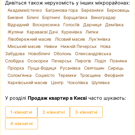
Дивіться також нерухомість у інших мікрорайонах:
Академмістечко
Багринова гора
Березняки
Берковець
Биківня
Біличі
Бортничі
Борщагівка
Виноградар
Відрадний
Воскресенка
Голосіїв
Дарниця
Деміївка
Жуляни
Караваєві Дачі
Куренівка
Липки
Лівобережний масив
Лісовий масив
Лук’янівка
Мінський масив
Нивки
Нижній Печерськ
Нова
Забудова
Новобіличі
Оболонь
Олександрівська
Слобідка
Осокорки
Печерськ
Пирогів
Поділ
Позняки
Пріорка
Пуща-Водиця
Русанівка
Святошин
Сирець
Солом’янка
Соцмісто
Теремки
Троєщина
Феофанія
Харківський масив
Центр
Чоколівка
Шулявка
У розділі
Продаж квартир в Києві
часто шукають:
1-кімнатні
2-кімнатні
3-кімнатні
4-кімнатні