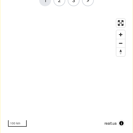
1
2
3
>
realt.ua
100 km