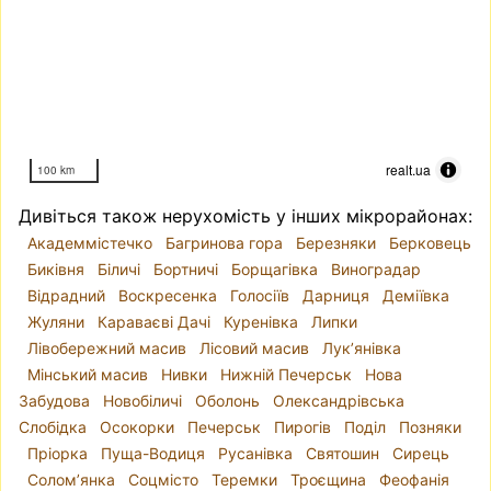
realt.ua
100 km
Дивіться також нерухомість у інших мікрорайонах:
Академмістечко
Багринова гора
Березняки
Берковець
Биківня
Біличі
Бортничі
Борщагівка
Виноградар
Відрадний
Воскресенка
Голосіїв
Дарниця
Деміївка
Жуляни
Караваєві Дачі
Куренівка
Липки
Лівобережний масив
Лісовий масив
Лук’янівка
Мінський масив
Нивки
Нижній Печерськ
Нова
Забудова
Новобіличі
Оболонь
Олександрівська
Слобідка
Осокорки
Печерськ
Пирогів
Поділ
Позняки
Пріорка
Пуща-Водиця
Русанівка
Святошин
Сирець
Солом’янка
Соцмісто
Теремки
Троєщина
Феофанія